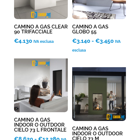
CAMINO A GAS CLEAR
CAMINO A GAS
90 TRIFACCIALE
GLOBO 55
Fascia
€
4.130
€
3.140
-
€
3.450
IVA esclusa
IVA
di
esclusa
prezzo:
da
€3.140
a
€3.450
CAMINO A GAS
INDOOR O OUTDOOR
CAMINO A GAS
CIELO 73 L FRONTALE
INDOOR O OUTDOOR
Fascia
€
8.620
-
€
12.280
CIELO 73 M
IVA