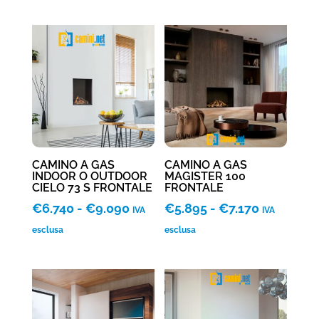
prezzo:
prezzo:
da
da
€7.790
€7.210
a
a
€10.805
€9.780
CAMINO A GAS
CAMINO A GAS
INDOOR O OUTDOOR
MAGISTER 100
CIELO 73 S FRONTALE
FRONTALE
Fascia
Fascia
€
6.740
-
€
9.090
€
5.895
-
€
7.170
IVA
IVA
di
di
esclusa
esclusa
prezzo:
prezzo:
da
da
€6.740
€5.895
a
a
€9.090
€7.170