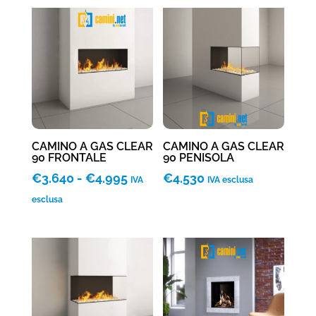
CAMINO A GAS CLEAR
CAMINO A GAS CLEAR
90 FRONTALE
90 PENISOLA
Fascia
€
3.640
-
€
4.995
€
4.530
IVA
IVA esclusa
di
esclusa
prezzo:
da
€3.640
a
€4.995