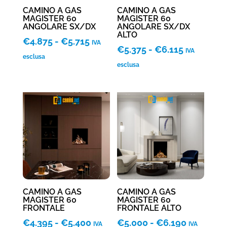
CAMINO A GAS
CAMINO A GAS
MAGISTER 60
MAGISTER 60
ANGOLARE SX/DX
ANGOLARE SX/DX
ALTO
Fascia
€
4.875
-
€
5.715
IVA
Fascia
€
5.375
-
€
6.115
IVA
di
esclusa
di
esclusa
prezzo:
prezzo:
da
da
€4.875
€5.375
a
a
€5.715
€6.115
CAMINO A GAS
CAMINO A GAS
MAGISTER 60
MAGISTER 60
FRONTALE
FRONTALE ALTO
Fascia
Fascia
€
4.395
-
€
5.400
€
5.000
-
€
6.190
IVA
IVA