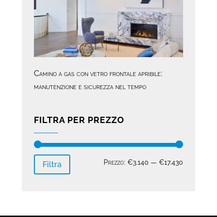
Camino a gas con vetro frontale apribile:
manutenzione e sicurezza nel tempo
FILTRA PER PREZZO
Prezzo
Prezzo
Prezzo:
€3.140
—
€17.430
Filtra
Min
Max