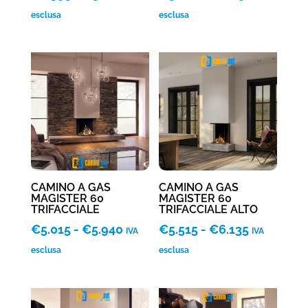
di
di
esclusa
esclusa
prezzo:
prezzo:
da
da
€4.395
€5.000
a
a
€5.400
€6.190
CAMINO A GAS
CAMINO A GAS
MAGISTER 60
MAGISTER 60
TRIFACCIALE
TRIFACCIALE ALTO
Fascia
Fascia
€
5.015
-
€
5.940
€
5.515
-
€
6.135
IVA
IVA
di
di
esclusa
esclusa
prezzo:
prezzo:
da
da
€5.015
€5.515