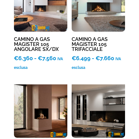
CAMINO A GAS
CAMINO A GAS
MAGISTER 105
MAGISTER 105
ANGOLARE SX/DX
TRIFACCIALE
Fascia
Fascia
€
6.360
-
€
7.560
€
6.499
-
€
7.660
IVA
IVA
di
di
esclusa
esclusa
prezzo:
prezzo:
da
da
€6.360
€6.499
a
a
€7.560
€7.660