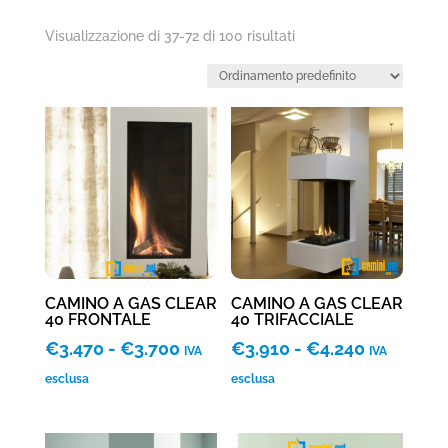
Visualizzazione di 37-72 di 100 risultati
CAMINO A GAS CLEAR
CAMINO A GAS CLEAR
40 FRONTALE
40 TRIFACCIALE
Fascia
Fascia
€
3.470
-
€
3.700
€
3.910
-
€
4.240
IVA
IVA
di
di
esclusa
esclusa
prezzo:
prezzo:
da
da