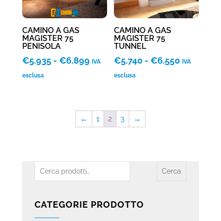
CAMINO A GAS
CAMINO A GAS
MAGISTER 75
MAGISTER 75
PENISOLA
TUNNEL
Fascia
Fascia
€
5.935
-
€
6.899
€
5.740
-
€
6.550
IVA
IVA
di
di
esclusa
esclusa
prezzo:
prezzo:
da
da
€5.935
€5.740
←
1
2
3
→
a
a
€6.899
€6.550
Cerca:
Cerca
CATEGORIE PRODOTTO