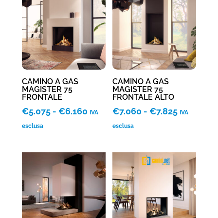
a
a
€5.940
€6.135
CAMINO A GAS
CAMINO A GAS
MAGISTER 75
MAGISTER 75
FRONTALE
FRONTALE ALTO
Fascia
Fascia
€
5.075
-
€
6.160
€
7.060
-
€
7.825
IVA
IVA
di
di
esclusa
esclusa
prezzo:
prezzo:
da
da
€5.075
€7.060
a
a
€6.160
€7.825