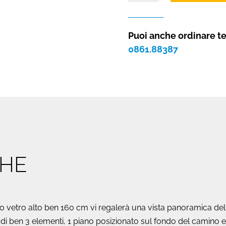
gas
indoor
o
Puoi anche ordinare t
outdoor
0861.88387
Cielo
73
L
FRONTALE
quantità
CHE
 suo vetro alto ben 160 cm vi regalerà una vista panoramica de
i ben 3 elementi, 1 piano posizionato sul fondo del camino e 2 