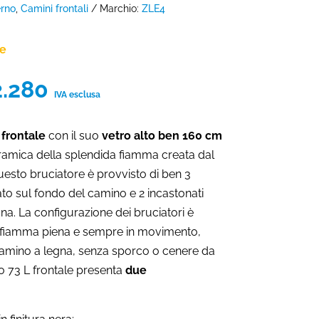
erno
,
Camini frontali
Marchio:
ZLE4
ne
Fascia
2.280
IVA esclusa
di
prezzo:
 frontale
con il suo
vetro alto ben 160 cm
da
oramica della splendida fiamma creata dal
€8.620
uesto bruciatore è provvisto di ben 3
a
ato sul fondo del camino e 2 incastonati
€12.280
egna. La configurazione dei bruciatori è
a fiamma piena e sempre in movimento,
amino a legna, senza sporco o cenere da
lo 73 L frontale presenta
due