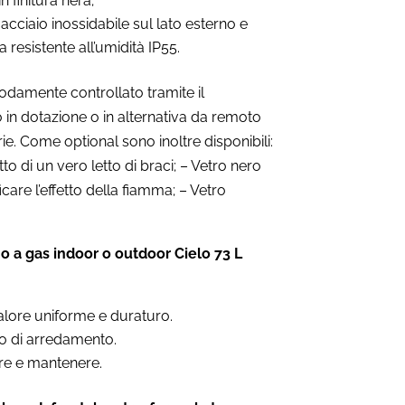
n finitura nera;
acciaio inossidabile sul lato esterno e
 resistente all’umidità IP55.
damente controllato tramite il
in dotazione o in alternativa da remoto
erie. Come optional sono inoltre disponibili:
etto di un vero letto di braci; – Vetro nero
ficare l’effetto della fiamma; – Vetro
o a gas indoor o outdoor Cielo 73 L
lore uniforme e duraturo.
po di arredamento.
re e mantenere.