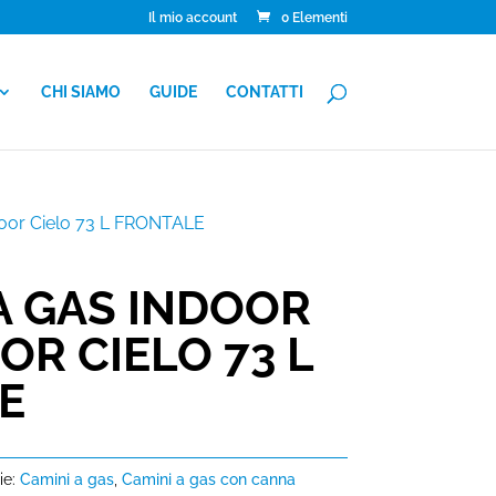
Il mio account
0 Elementi
CHI SIAMO
GUIDE
CONTATTI
oor Cielo 73 L FRONTALE
A GAS INDOOR
R CIELO 73 L
E
ie:
Camini a gas
,
Camini a gas con canna