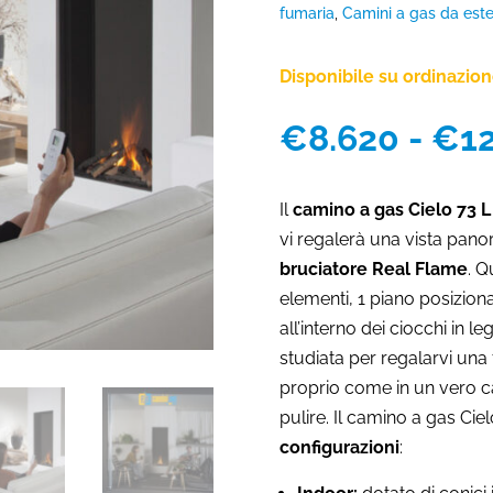
fumaria
,
Camini a gas da est
Disponibile su ordinazio
€
8.620
-
€
1
Il
camino a gas Cielo 73 L
vi regalerà una vista pan
bruciatore Real Flame
. Q
elementi, 1 piano posizion
all’interno dei ciocchi in l
studiata per regalarvi un
proprio come in un vero c
pulire. Il camino a gas Cie
configurazioni
: