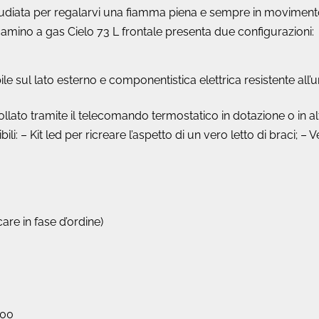
 studiata per regalarvi una fiamma piena e sempre in movimen
camino a gas Cielo 73 L frontale presenta due configurazioni:
e sul lato esterno e componentistica elettrica resistente all’u
to tramite il telecomando termostatico in dotazione o in alte
li: – Kit led per ricreare l’aspetto di un vero letto di braci; – 
re in fase d’ordine)
00