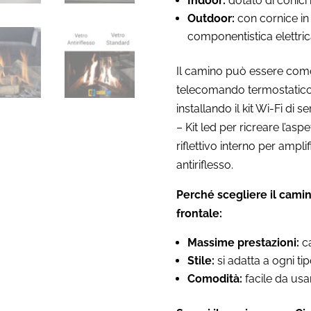
Indoor:
dotato di conici i
Outdoor:
con cornice in 
componentistica elettrica
Il camino può essere como
telecomando termostatico 
installando il kit Wi-Fi di s
– Kit led per ricreare l’asp
riflettivo interno per ampli
antiriflesso.
Perché scegliere il camin
frontale:
Massime prestazioni:
ca
Stile:
si adatta a ogni ti
Comodità:
facile da usa