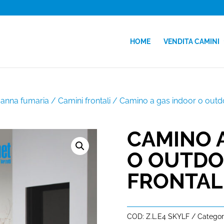
HOME
VENDITA CAMINI
canna fumaria
/
Camini frontali
/ Camino a gas indoor o outd
CAMINO 
O OUTDOO
FRONTAL
COD:
Z.L.E4 SKYLF
Categor