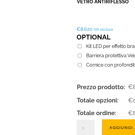
VETRO ANTIRIFLESSO
€
8.620
IVA esclusa
OPTIONAL
Kit LED per effetto br
Barriera protettiva Ve
Cornice con profond
€
Prezzo prodotto:
Totale opzioni:
€
Totale ordine:
€
Camino
AGGIUNGI
a