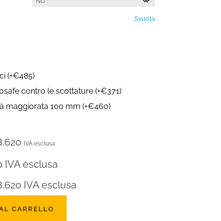
Svuota
aci
(
+
€
485
)
losafe contro le scottature
(
+
€
371
)
ità maggiorata 100 mm
(
+
€
460
)
8.620
IVA esclusa
0
IVA esclusa
8.620
IVA esclusa
 AL CARRELLO