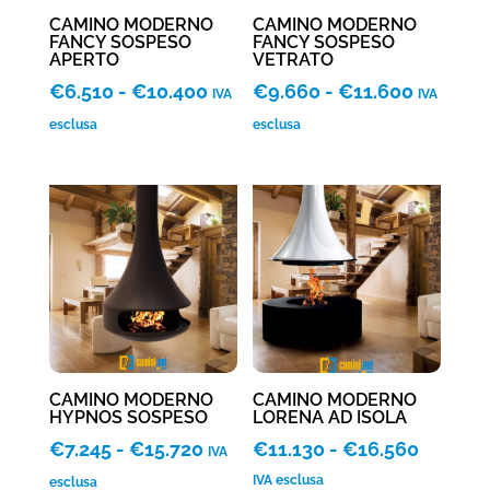
CAMINO MODERNO
CAMINO MODERNO
FANCY SOSPESO
FANCY SOSPESO
APERTO
VETRATO
Fascia
Fascia
€
6.510
-
€
10.400
€
9.660
-
€
11.600
IVA
IVA
di
di
esclusa
esclusa
prezzo:
prezzo:
da
da
€6.510
€9.660
a
a
€10.400
€11.600
CAMINO MODERNO
CAMINO MODERNO
HYPNOS SOSPESO
LORENA AD ISOLA
Fascia
Fascia
€
7.245
-
€
15.720
€
11.130
-
€
16.560
IVA
di
di
IVA esclusa
esclusa