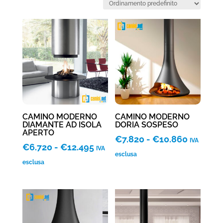
CAMINO MODERNO
CAMINO MODERNO
DIAMANTE AD ISOLA
DORIA SOSPESO
APERTO
Fascia
€
7.820
-
€
10.860
IVA
Fascia
€
6.720
-
€
12.495
IVA
di
esclusa
di
esclusa
prezzo:
prezzo:
da
da
€7.820
€6.720
a
a
€10.860