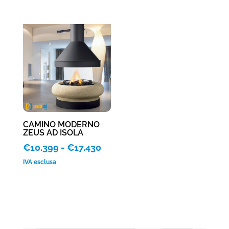
prezzo:
prezzo:
da
da
€7.245
€11.13
a
a
€15.720
€16.56
CAMINO MODERNO
ZEUS AD ISOLA
Fascia
€
10.399
-
€
17.430
di
IVA esclusa
prezzo:
da
€10.399
a
€17.430