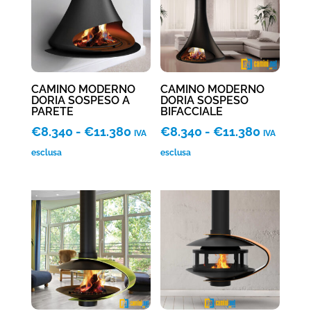
€12.495
CAMINO MODERNO
CAMINO MODERNO
DORIA SOSPESO A
DORIA SOSPESO
PARETE
BIFACCIALE
Fascia
Fascia
€
8.340
-
€
11.380
€
8.340
-
€
11.380
IVA
IVA
di
di
esclusa
esclusa
prezzo:
prezzo:
da
da
€8.340
€8.340
a
a
€11.380
€11.380