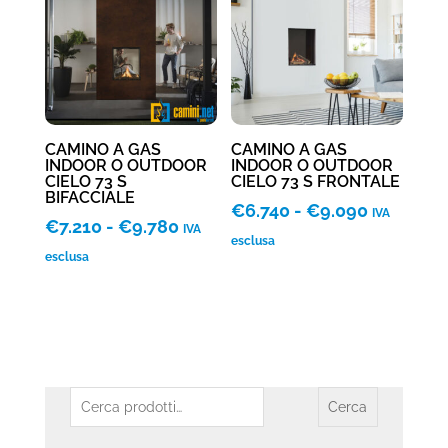
€11.630
€10.805
CAMINO A GAS
CAMINO A GAS
INDOOR O OUTDOOR
INDOOR O OUTDOOR
CIELO 73 S
CIELO 73 S FRONTALE
BIFACCIALE
Fascia
€
6.740
-
€
9.090
IVA
Fascia
€
7.210
-
€
9.780
IVA
di
esclusa
di
esclusa
prezzo:
prezzo:
da
da
€6.740
€7.210
a
a
€9.090
€9.780
Cerca:
Cerca