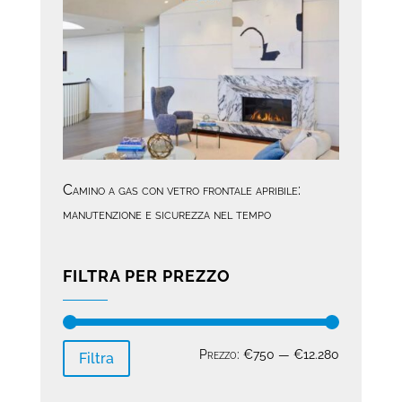
Camino a gas con vetro frontale apribile:
manutenzione e sicurezza nel tempo
FILTRA PER PREZZO
Prezzo
Prezzo
Prezzo:
€750
—
€12.280
Filtra
Min
Max