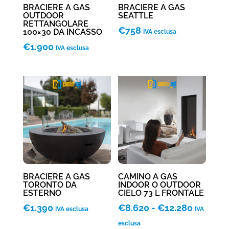
BRACIERE A GAS
BRACIERE A GAS
OUTDOOR
SEATTLE
RETTANGOLARE
€
758
100×30 DA INCASSO
IVA esclusa
€
1.900
IVA esclusa
BRACIERE A GAS
CAMINO A GAS
TORONTO DA
INDOOR O OUTDOOR
ESTERNO
CIELO 73 L FRONTALE
Fascia
€
1.390
€
8.620
-
€
12.280
IVA esclusa
IVA
di
esclusa