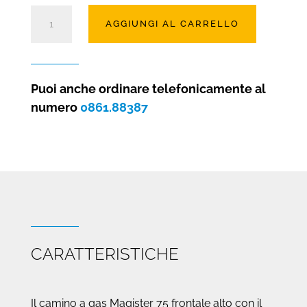
Camino
AGGIUNGI AL CARRELLO
a
gas
Magister
75
Puoi anche ordinare telefonicamente al
frontale
numero
0861.88387
alto
quantità
CARATTERISTICHE
Il camino a gas Magister 75 frontale alto con il