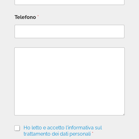
Telefono
*
M
e
s
s
a
g
g
i
o
P
Ho letto e accetto l'informativa sul
r
trattamento dei dati personali
*