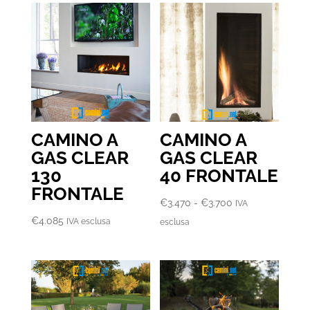
€8.340
a
€11.380
CAMINO A
CAMINO A
GAS CLEAR
GAS CLEAR
130
40 FRONTALE
FRONTALE
Fascia
€
3.470
-
€
3.700
IVA
di
€
4.085
IVA esclusa
esclusa
prezzo:
da
€3.470
a