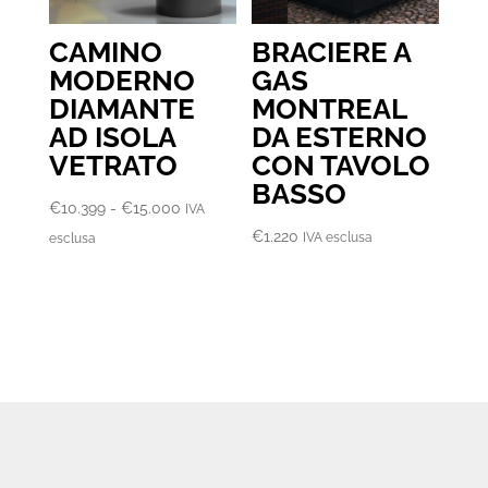
CAMINO
BRACIERE A
MODERNO
GAS
DIAMANTE
MONTREAL
AD ISOLA
DA ESTERNO
VETRATO
CON TAVOLO
BASSO
Fascia
€
10.399
-
€
15.000
IVA
di
€
1.220
IVA esclusa
esclusa
prezzo:
da
€10.399
a
€15.000