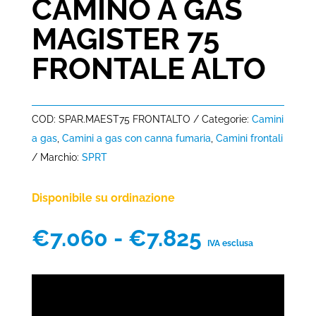
CAMINO A GAS
MAGISTER 75
FRONTALE ALTO
COD:
SPAR.MAEST75 FRONTALTO
Categorie:
Camini
a gas
,
Camini a gas con canna fumaria
,
Camini frontali
Marchio:
SPRT
Disponibile su ordinazione
Fascia
€
7.060
-
€
7.825
IVA esclusa
di
prezzo:
da
€7.060