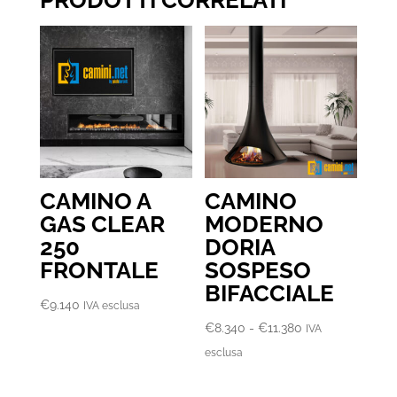
PRODOTTI CORRELATI
CAMINO A
CAMINO
GAS CLEAR
MODERNO
250
DORIA
FRONTALE
SOSPESO
BIFACCIALE
€
9.140
IVA esclusa
Fascia
€
8.340
-
€
11.380
IVA
di
esclusa
prezzo:
da