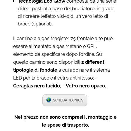
Tecnologia Eco Glow
composta da una serie
di led, posti alla base del bruciatore, in grado
di ricreare l’effetto visivo di un vero letto di
brace (optional).
Il camino a a gas Magister 75 frontale alto può
essere alimentato a gas Metano o GPL,
elemento da specificare dopo l’ordine. Su
questo camino sono disponibili
2 differenti
tipologie di fondale
a cui abbinare il sistema
LED per la brace e il vetro antiriflesso: –
Ceraglas nero lucido
; –
Vetro nero opaco
.
SCHEDA TECNICA
Nel prezzo non sono compresi il montaggio e
le spese di trasporto.