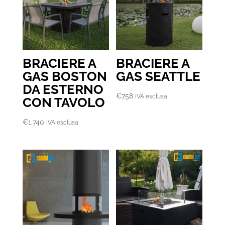
€3.700
BRACIERE A
BRACIERE A
GAS BOSTON
GAS SEATTLE
DA ESTERNO
€
758
IVA esclusa
CON TAVOLO
€
1.740
IVA esclusa