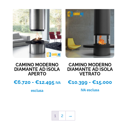
da
da
€8.340
€8.340
a
a
€11.380
€11.380
CAMINO MODERNO
CAMINO MODERNO
DIAMANTE AD ISOLA
DIAMANTE AD ISOLA
APERTO
VETRATO
Fascia
Fascia
€
6.720
-
€
12.495
€
10.399
-
€
15.000
IVA
di
di
IVA esclusa
esclusa
prezzo:
prezzo
da
da
€6.720
€10.3
1
2
→
a
a
€12.495
€15.0