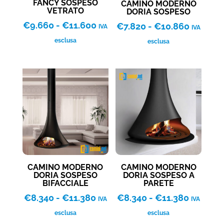
FANCY SOSPESO
CAMINO MODERNO
VETRATO
DORIA SOSPESO
Fascia
€
9.660
-
€
11.600
Fascia
€
7.820
-
€
10.860
IVA
IVA
di
di
esclusa
esclusa
prezzo:
prezzo:
da
da
€9.660
€7.820
a
a
€11.600
€10.86
CAMINO MODERNO
CAMINO MODERNO
DORIA SOSPESO
DORIA SOSPESO A
BIFACCIALE
PARETE
Fascia
Fascia
€
8.340
-
€
11.380
€
8.340
-
€
11.380
IVA
IVA
di
di
esclusa
esclusa
prezzo:
prezzo: