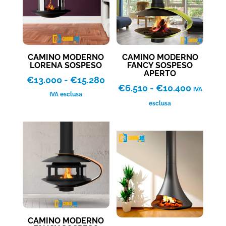
CAMINO MODERNO
CAMINO MODERNO
LORENA SOSPESO
FANCY SOSPESO
APERTO
Fascia
€
13.000
-
€
15.280
Fascia
€
6.510
-
€
10.400
IVA
di
IVA esclusa
di
esclusa
prezzo:
prezzo:
da
da
€13.000
€6.510
a
a
€15.280
€10.400
CAMINO MODERNO