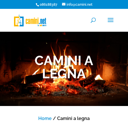
086188387
info@camini.net
CAMINI A
LEGNA
Home
/ Camini a legna