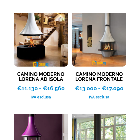
prezzo:
prezzo:
da
da
€10.399
€7.245
a
a
€17.430
€15.720
CAMINO MODERNO
CAMINO MODERNO
LORENA AD ISOLA
LORENA FRONTALE
Fascia
Fascia
€
11.130
-
€
16.560
€
13.000
-
€
17.090
di
di
IVA esclusa
IVA esclusa
prezzo:
prezzo
da
da
€11.130
€13.0
a
a
€16.560
€17.0