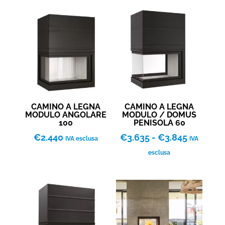
CAMINO A LEGNA
CAMINO A LEGNA
MODULO ANGOLARE
MODULO / DOMUS
100
PENISOLA 60
Fascia
€
2.440
€
3.635
-
€
3.845
IVA esclusa
IVA
di
esclusa
prezzo:
da
€3.635
a
€3.845