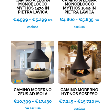
CAMINO A LEGNA
CAMINO A LEGNA
MONOBLOCCO
MONOBLOCCO
MYTHOS 1470 IN
MYTHOS 1669 IN
PIETRA LAVICA
PIETRA LAVICA
Fascia
Fascia
€
4.599
-
€
5.299
€
4.860
-
€
5.835
IVA
IVA
di
di
esclusa
esclusa
prezzo:
prezzo:
da
da
€4.599
€4.860
a
a
€5.299
€5.835
CAMINO MODERNO
CAMINO MODERNO
ZEUS AD ISOLA
HYPNOS SOSPESO
Fascia
Fascia
€
10.399
-
€
17.430
€
7.245
-
€
15.720
IVA
di
di
IVA esclusa
esclusa