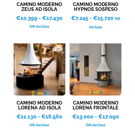
CAMINO MODERNO
CAMINO MODERNO
ZEUS AD ISOLA
HYPNOS SOSPESO
Fascia
Fascia
€
10.399
-
€
17.430
€
7.245
-
€
15.720
IVA
di
di
IVA esclusa
esclusa
prezzo:
prezzo:
da
da
€10.399
€7.245
a
a
€17.430
€15.720
CAMINO MODERNO
CAMINO MODERNO
LORENA AD ISOLA
LORENA FRONTALE
Fascia
Fascia
€
11.130
-
€
16.560
€
13.000
-
€
17.090
di
di
IVA esclusa
IVA esclusa
prezzo:
prezzo