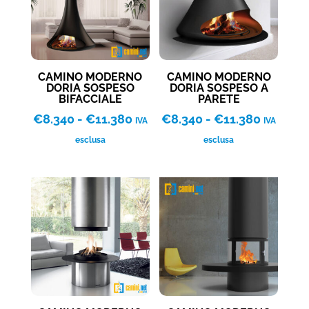
CAMINO MODERNO
CAMINO MODERNO
DORIA SOSPESO
DORIA SOSPESO A
BIFACCIALE
PARETE
Fascia
Fascia
€
8.340
-
€
11.380
€
8.340
-
€
11.380
IVA
IVA
di
di
esclusa
esclusa
prezzo:
prezzo:
da
da
€8.340
€8.340
a
a
€11.380
€11.380