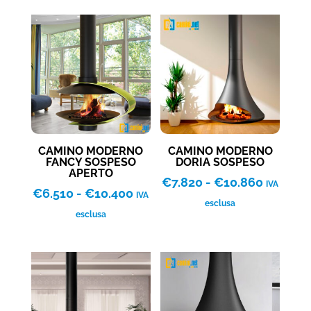
da
da
€11.130
€13.0
a
a
€16.560
€17.0
CAMINO MODERNO
CAMINO MODERNO
FANCY SOSPESO
DORIA SOSPESO
APERTO
Fascia
€
7.820
-
€
10.860
IVA
Fascia
€
6.510
-
€
10.400
IVA
di
esclusa
di
esclusa
prezzo:
prezzo:
da
da
€7.820
€6.510
a
a
€10.86
€10.400