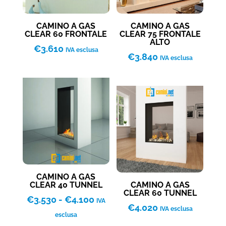
CAMINO A GAS
CAMINO A GAS
CLEAR 60 FRONTALE
CLEAR 75 FRONTALE
ALTO
€
3.610
IVA esclusa
€
3.840
IVA esclusa
CAMINO A GAS
CLEAR 40 TUNNEL
CAMINO A GAS
CLEAR 60 TUNNEL
Fascia
€
3.530
-
€
4.100
IVA
€
4.020
IVA esclusa
di
esclusa
prezzo: