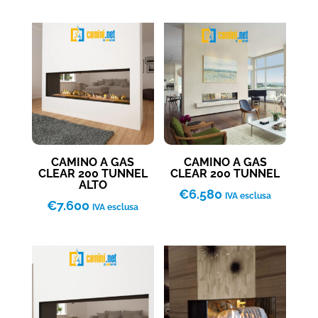
da
€3.530
a
€4.100
CAMINO A GAS
CAMINO A GAS
CLEAR 200 TUNNEL
CLEAR 200 TUNNEL
ALTO
€
6.580
IVA esclusa
€
7.600
IVA esclusa