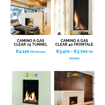
CAMINO A GAS
CAMINO A GAS
CLEAR 75 TUNNEL
CLEAR 40 FRONTALE
Fascia
€
4.120
€
3.470
-
€
3.700
IVA esclusa
IVA
di
esclusa
prezzo:
da
€3.470
a
€3.700