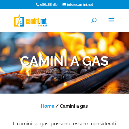
086188387
info@camini.net
CAMINI A GAS
Home
/ Camini a gas
I camini a gas possono essere considerati