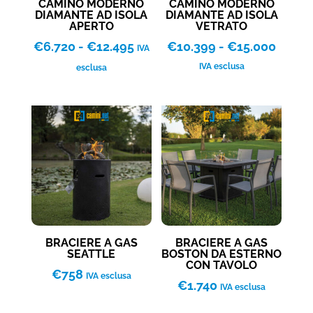
CAMINO MODERNO
CAMINO MODERNO
DIAMANTE AD ISOLA
DIAMANTE AD ISOLA
APERTO
VETRATO
Fascia
Fascia
€
6.720
-
€
12.495
€
10.399
-
€
15.000
IVA
di
di
IVA esclusa
esclusa
prezzo:
prezzo
da
da
€6.720
€10.3
a
a
€12.495
€15.0
BRACIERE A GAS
BRACIERE A GAS
SEATTLE
BOSTON DA ESTERNO
CON TAVOLO
€
758
IVA esclusa
€
1.740
IVA esclusa