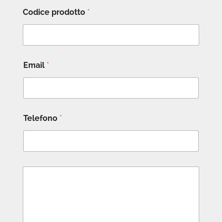
Codice prodotto
*
Email
*
Telefono
*
M
e
s
s
a
g