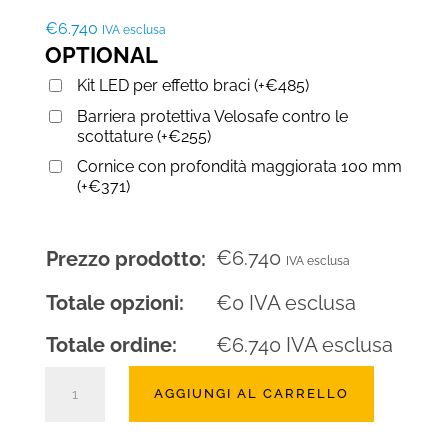
€
6.740
IVA esclusa
OPTIONAL
Kit LED per effetto braci
(
+
€
485
)
Barriera protettiva Velosafe contro le
scottature
(
+
€
255
)
Cornice con profondità maggiorata 100 mm
(
+
€
371
)
€
6.740
Prezzo prodotto:
IVA esclusa
Totale opzioni:
€
0
IVA esclusa
Totale ordine:
€
6.740
IVA esclusa
Camino
AGGIUNGI AL CARRELLO
a
gas