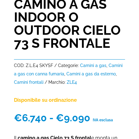
CAMINO A GAS
INDOOR O
OUTDOOR CIELO
73 S FRONTALE
COD:
Z.L.E4 SKYSF
Categorie:
Camini a gas
,
Camini
a gas con canna fumaria
,
Camini a gas da esterno
,
Camini frontali
Marchio:
ZLE4
Disponibile su ordinazione
Fascia
€
6.740
-
€
9.090
IVA esclusa
di
prezzo:
Il
camino a gas Cielo 73 S frontal
e monta un