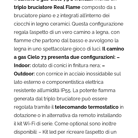
da
triplo bruciatore Real Flame
composto da 1
€6.740
bruciatore piano e 2 integrati all’interno dei
a
ciocchi in legno ceramici. Questa configurazione
€9.090
regala l’aspetto di un vero camino a legna, con
fiamme che partono dal basso e avvolgono la
legna in uno spettacolare gioco di luci.
Il camino
a gas Cielo 73 presenta due configurazioni:
–
Indoor:
dotato di conici in finitura nera;
–
Outdoor:
con cornice in acciaio inossidabile sul
lato esterno e componentistica elettrica
resistente all’umidità IP55. La potente fiamma
generata dal triplo bruciatore può essere
regolata tramite il
telecomando termostatico
in
dotazione o in alternativa da remoto installando
il kit Wi-Fi di serie. Come optional sono inoltre
disponibili: – Kit led per ricreare l’aspetto di un