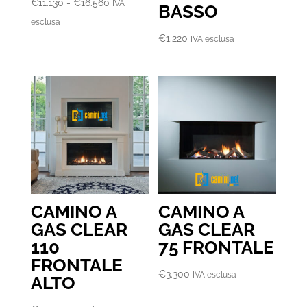
Fascia
€
11.130
-
€
16.560
IVA
BASSO
di
esclusa
prezzo:
€
1.220
IVA esclusa
da
€11.130
a
€16.560
CAMINO A
CAMINO A
GAS CLEAR
GAS CLEAR
110
75 FRONTALE
FRONTALE
€
3.300
IVA esclusa
ALTO