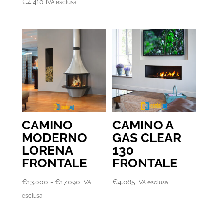
€
4.410
IVA esclusa
CAMINO
CAMINO A
MODERNO
GAS CLEAR
LORENA
130
FRONTALE
FRONTALE
Fascia
€
13.000
-
€
17.090
€
4.085
IVA
IVA esclusa
di
esclusa
prezzo: