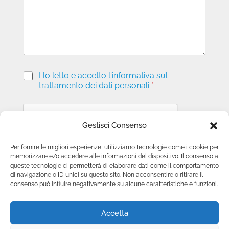
g
i
o
P
Ho letto e accetto l'informativa sul
r
trattamento dei dati personali
*
i
v
a
c
Gestisci Consenso
y
*
Per fornire le migliori esperienze, utilizziamo tecnologie come i cookie per
memorizzare e/o accedere alle informazioni del dispositivo. Il consenso a
Invia richiesta
queste tecnologie ci permetterà di elaborare dati come il comportamento
di navigazione o ID unici su questo sito. Non acconsentire o ritirare il
consenso può influire negativamente su alcune caratteristiche e funzioni.
Accetta