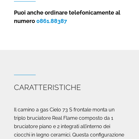
indoor
o
Puoi anche ordinare telefonicamente al
outdoor
numero
0861.88387
Cielo
73
S
FRONTALE
quantità
CARATTERISTICHE
Il camino a gas Cielo 73 S frontale monta un
triplo bruciatore Real Flame composto da 1
bruciatore piano e 2 integrati all’interno dei
ciocchi in legno ceramici. Questa configurazione