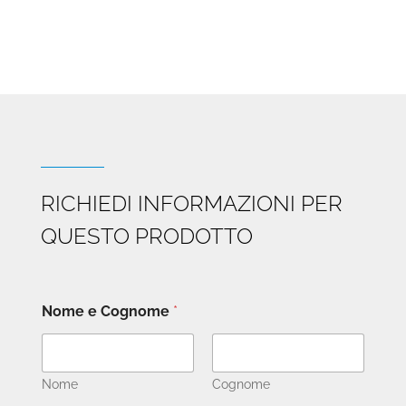
da
€13.000
a
€17.090
RICHIEDI INFORMAZIONI PER
QUESTO PRODOTTO
Nome e Cognome
*
Nome
Cognome