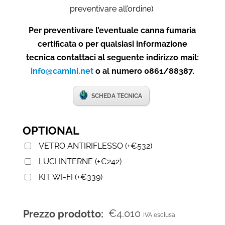
preventivare all’ordine).
Per preventivare l’eventuale canna fumaria
certificata o per qualsiasi informazione
tecnica contattaci al seguente indirizzo mail:
info@camini.net
o al numero 0861/88387.
SCHEDA TECNICA
OPTIONAL
VETRO ANTIRIFLESSO
(
+
€
532
)
LUCI INTERNE
(
+
€
242
)
KIT WI-FI
(
+
€
339
)
€
4.010
Prezzo prodotto:
IVA esclusa