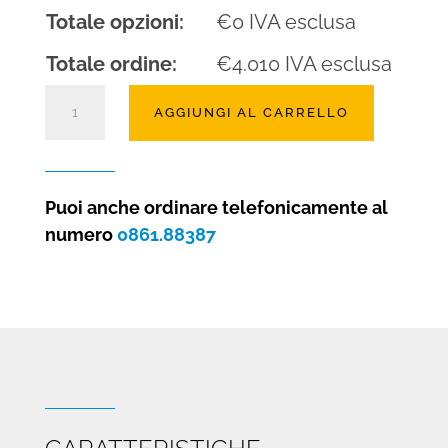
Totale opzioni:
€
0
IVA esclusa
Totale ordine:
€
4.010
IVA esclusa
Camino
AGGIUNGI AL CARRELLO
a
gas
Clear
75
Puoi anche ordinare telefonicamente al
Trifacciale
numero
0861.88387
quantità