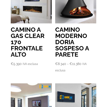
CAMINO A
CAMINO
GAS CLEAR
MODERNO
170
DORIA
FRONTALE
SOSPESO A
ALTO
PARETE
Fascia
€
5.390
€
8.340
-
€
11.380
IVA esclusa
IVA
di
esclusa
prezzo:
da
€8.340
a
€11.380