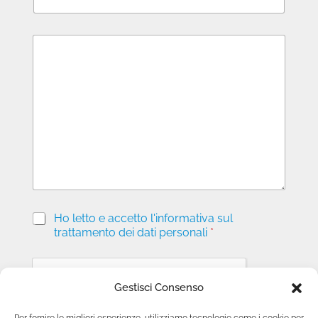
M
e
s
s
a
g
g
i
o
P
Ho letto e accetto l'informativa sul
r
trattamento dei dati personali
*
i
v
a
c
Gestisci Consenso
y
*