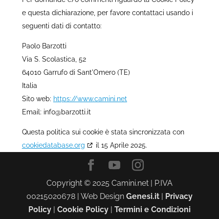
e questa dichiarazione, per favore contattaci usando i
seguenti dati di contatto:
Paolo Barzotti
Via S. Scolastica, 52
64010 Garrufo di Sant'Omero (TE)
Italia
Sito web:
https://www.camini.net
Email:
info@
barzotti.it
Questa politica sui cookie è stata sincronizzata con
cookiedatabase.org
il 15 Aprile 2025.
Copyright © 2025 Camini.net | P.IVA
00215020678 | Web Design
Genesi.it
|
Privacy
Policy
|
Cookie Policy
|
Termini e Condizioni