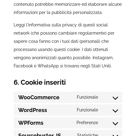
contenuto potrebbe memorizzare ed elaborare alcune
informazioni per la pubblicità personalizzata.
Leggi l'informativa sulla privacy di questi social
network (che possono cambiare regolarmente) per
sapere cosa fanno con i tuoi dati (personali) che
processano usando questi cookie. I dati ottenuti
vengono anonimizzati quanto possibile. Instagram,
Facebook e WhatsApp si trovano negli Stati Uniti.
6. Cookie inseriti
WooCommerce
Funzionale
Consent
WordPress
to
Funzionale
Consent
service
WPForms
to
Preferenze
woocommerce
Consent
service
Sourcebuster JS
to
Statistiche