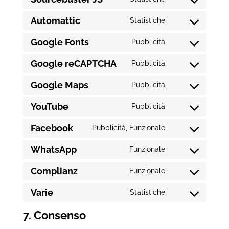
wordpress
Consent
service
Automattic
to
Statistiche
wpforms
Consent
service
Google Fonts
to
Pubblicità
sourcebuster-
Consent
service
js
Google reCAPTCHA
to
Pubblicità
automattic
Consent
service
Google Maps
to
Pubblicità
google-
Consent
service
fonts
YouTube
to
Pubblicità
google-
Consent
service
recaptcha
Facebook
to
Pubblicità, Funzionale
google-
Consent
service
maps
WhatsApp
to
Funzionale
youtube
Consent
service
Complianz
to
Funzionale
facebook
Consent
service
Varie
to
Statistiche
whatsapp
Consent
service
to
7. Consenso
complianz
service