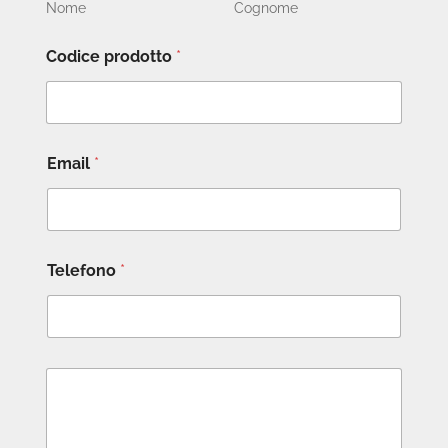
Nome
Cognome
Codice prodotto
*
Email
*
Telefono
*
M
e
s
s