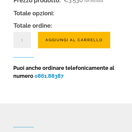
Prezzo prodotto:
IVA esclusa
Totale opzioni:
Totale ordine:
Camino
AGGIUNGI AL CARRELLO
a
gas
Clear
40
Puoi anche ordinare telefonicamente al
tunnel
numero
0861.88387
quantità