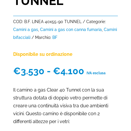
TUNNEL
COD:
B.F. LINEA 40x55-90 TUNNEL
Categorie:
Camini a gas
,
Camini a gas con canna fumaria
,
Camini
bifacciali
Marchio:
BF
Disponibile su ordinazione
Fascia
€
3.530
-
€
4.100
IVA esclusa
di
prezzo:
Il camino a gas Clear 40 Tunnel con la sua
da
struttura dotata di doppio vetro permette di
€3.530
creare una continuità visiva tra due ambienti
a
vicini. Questo camino è disponibile con 2
€4.100
differenti altezze per i vetri: