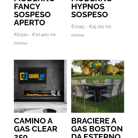
FANCY
HYPNOS
SOSPESO
SOSPESO
APERTO
Fascia
€
7.245
-
€
15.720
IVA
Fascia
di
€
6.510
-
€
10.400
IVA
esclusa
di
prezzo:
esclusa
prezzo:
da
da
€7.245
€6.510
a
a
€15.720
€10.400
CAMINO A
BRACIERE A
GAS CLEAR
GAS BOSTON
250
DA ESTERNO