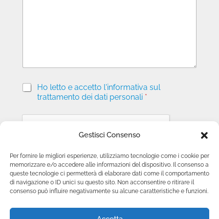
a
g
g
i
o
P
Ho letto e accetto l'informativa sul
r
trattamento dei dati personali
*
i
v
a
c
Gestisci Consenso
y
*
Per fornire le migliori esperienze, utilizziamo tecnologie come i cookie per
memorizzare e/o accedere alle informazioni del dispositivo. Il consenso a
Invia richiesta
queste tecnologie ci permetterà di elaborare dati come il comportamento
di navigazione o ID unici su questo sito. Non acconsentire o ritirare il
consenso può influire negativamente su alcune caratteristiche e funzioni.
Accetta