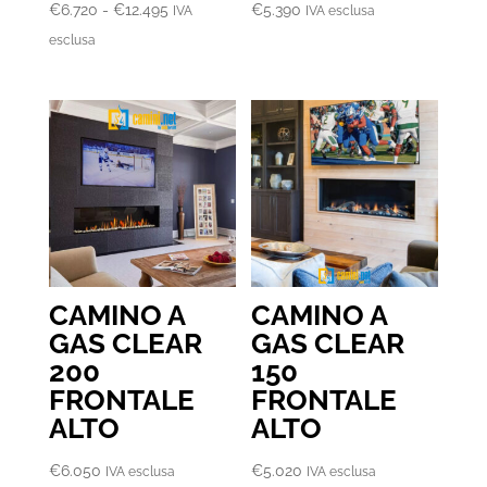
Fascia
€
6.720
-
€
12.495
€
5.390
IVA
IVA esclusa
di
esclusa
prezzo:
da
€6.720
a
€12.495
CAMINO A
CAMINO A
GAS CLEAR
GAS CLEAR
200
150
FRONTALE
FRONTALE
ALTO
ALTO
€
6.050
€
5.020
IVA esclusa
IVA esclusa