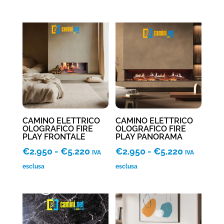
prezzo:
da
€2.950
a
€5.220
CAMINO ELETTRICO
CAMINO ELETTRICO
OLOGRAFICO FIRE
OLOGRAFICO FIRE
PLAY FRONTALE
PLAY PANORAMA
Fascia
Fascia
€
2.950
-
€
5.220
€
2.950
-
€
5.220
IVA
IVA
di
di
esclusa
esclusa
prezzo:
prezzo:
da
da
€2.950
€2.950
a
a