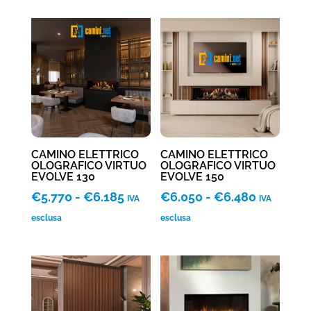
da
€4.765
a
€5.100
CAMINO ELETTRICO
CAMINO ELETTRICO
OLOGRAFICO VIRTUO
OLOGRAFICO VIRTUO
EVOLVE 130
EVOLVE 150
Fascia
Fascia
€
5.770
-
€
6.185
€
6.050
-
€
6.480
IVA
IVA
di
di
esclusa
esclusa
prezzo:
prezzo:
da
da
€5.770
€6.050
a
a
€6.185
€6.480