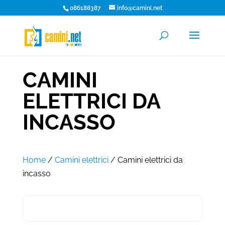
086188387
info@camini.net
CAMINI
ELETTRICI DA
INCASSO
Home
/
Camini elettrici
/ Camini elettrici da
incasso