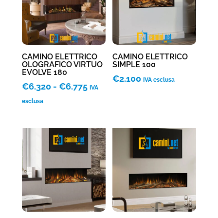
CAMINO ELETTRICO
CAMINO ELETTRICO
OLOGRAFICO VIRTUO
SIMPLE 100
EVOLVE 180
€
2.100
IVA esclusa
Fascia
€
6.320
-
€
6.775
IVA
di
esclusa
prezzo:
da
€6.320
a
€6.775