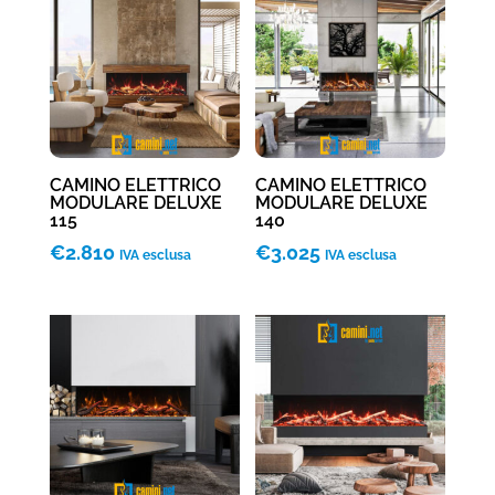
CAMINO ELETTRICO
CAMINO ELETTRICO
MODULARE DELUXE
MODULARE DELUXE
115
140
€
2.810
€
3.025
IVA esclusa
IVA esclusa