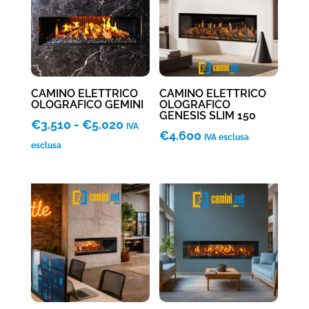
€5.220
€5.220
CAMINO ELETTRICO
CAMINO ELETTRICO
OLOGRAFICO GEMINI
OLOGRAFICO
GENESIS SLIM 150
Fascia
€
3.510
-
€
5.020
IVA
€
4.600
IVA esclusa
di
esclusa
prezzo:
da
€3.510
a
€5.020