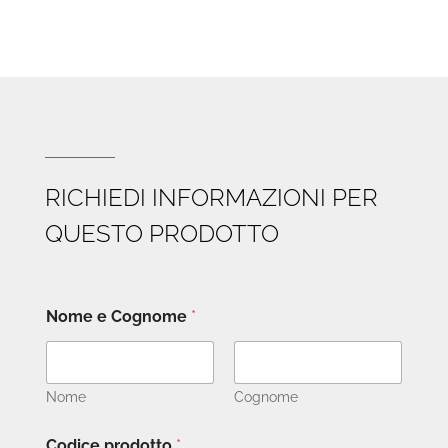
€10.399
a
a
€17.090
€15.000
RICHIEDI INFORMAZIONI PER
QUESTO PRODOTTO
Nome e Cognome
*
Nome
Cognome
Codice prodotto
*