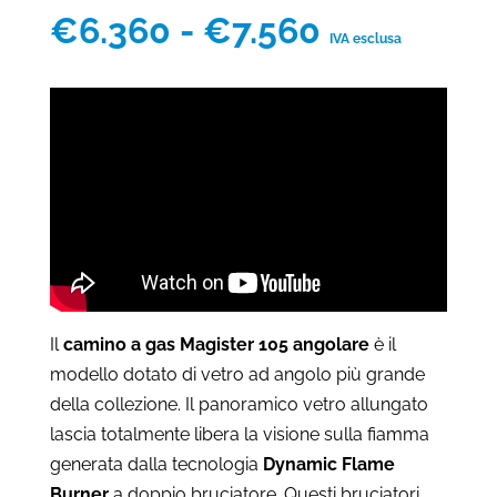
Fascia
€
6.360
-
€
7.560
IVA esclusa
di
prezzo:
da
€6.360
a
€7.560
Il
camino a gas Magister 105 angolare
è il
modello dotato di vetro ad angolo più grande
della collezione. Il panoramico vetro allungato
lascia totalmente libera la visione sulla fiamma
generata dalla tecnologia
Dynamic Flame
Burner
a doppio bruciatore. Questi bruciatori,