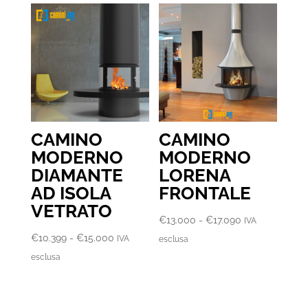
CAMINO
CAMINO
MODERNO
MODERNO
DIAMANTE
LORENA
AD ISOLA
FRONTALE
VETRATO
Fascia
€
13.000
-
€
17.090
IVA
Fascia
di
€
10.399
-
€
15.000
IVA
esclusa
di
prezzo:
esclusa
prezzo:
da
da
€13.000