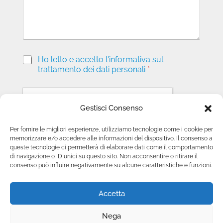
i
o
P
Ho letto e accetto l'informativa sul
r
trattamento dei dati personali
*
i
v
a
c
Gestisci Consenso
y
*
Per fornire le migliori esperienze, utilizziamo tecnologie come i cookie per
memorizzare e/o accedere alle informazioni del dispositivo. Il consenso a
Invia richiesta
queste tecnologie ci permetterà di elaborare dati come il comportamento
di navigazione o ID unici su questo sito. Non acconsentire o ritirare il
consenso può influire negativamente su alcune caratteristiche e funzioni.
Accetta
Nega