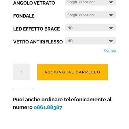
ANGOLO VETRATO
FONDALE
LED EFFETTO BRACE
VETRO ANTIRIFLESSO
Svuota
Camino
AGGIUNGI AL CARRELLO
a
gas
Magister
105
Puoi anche ordinare telefonicamente al
angolare
numero
0861.88387
SX/DX
quantità