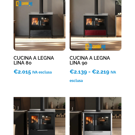
CUCINA A LEGNA
CUCINA A LEGNA
LINA 80
LINA 90
Fascia
€
2.015
€
2.139
-
€
2.219
IVA esclusa
IVA
di
esclusa
prezzo:
da
€2.139
a
€2.219