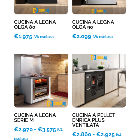
CUCINA A LEGNA
CUCINA A LEGNA
OLGA 80
OLGA 90
€
1.975
€
2.099
IVA esclusa
IVA esclusa
CUCINA A LEGNA
CUCINA A PELLET
SERIE M
ENRICA PLUS
VENTILATA
Fascia
€
2.970
-
€
3.575
IVA
Fascia
€
2.860
-
€
2.925
IVA
di
esclusa