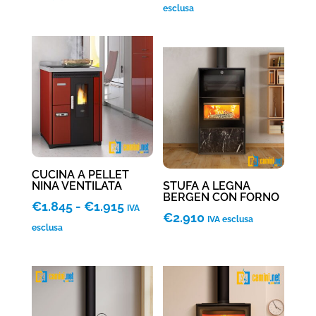
di
esclusa
prezzo:
prezzo:
da
da
€2.970
€2.860
a
a
€3.575
€2.925
CUCINA A PELLET
NINA VENTILATA
STUFA A LEGNA
BERGEN CON FORNO
Fascia
€
1.845
-
€
1.915
IVA
€
2.910
IVA esclusa
di
esclusa
prezzo:
da
€1.845
a
€1.915