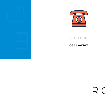
TELEFONO
0861.88387
RI