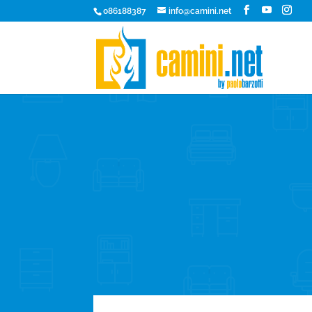
086188387
info@camini.net