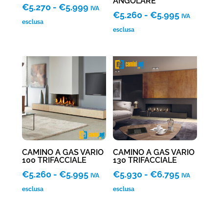
ANGOLARE
Fascia
€
5.270
-
€
5.999
IVA
Fascia
€
5.260
-
€
5.995
IVA
di
esclusa
di
esclusa
prezzo:
prezzo:
da
da
€5.270
€5.260
a
a
€5.999
€5.995
CAMINO A GAS VARIO
CAMINO A GAS VARIO
100 TRIFACCIALE
130 TRIFACCIALE
Fascia
Fascia
€
5.260
-
€
5.995
€
5.930
-
€
6.795
IVA
IVA
di
di
esclusa
esclusa
prezzo:
prezzo:
da
da