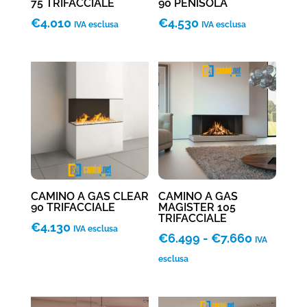
75 TRIFACCIALE
90 PENISOLA
€
4.010
€
4.530
IVA esclusa
IVA esclusa
CAMINO A GAS CLEAR
CAMINO A GAS
90 TRIFACCIALE
MAGISTER 105
TRIFACCIALE
€
4.130
IVA esclusa
Fascia
€
6.499
-
€
7.660
IVA
di
esclusa
prezzo:
da