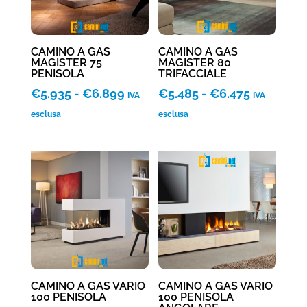
CAMINO A GAS
CAMINO A GAS
MAGISTER 75
MAGISTER 80
PENISOLA
TRIFACCIALE
Fascia
Fascia
€
5.935
-
€
6.899
€
5.485
-
€
6.475
IVA
IVA
di
di
esclusa
esclusa
prezzo:
prezzo:
da
da
€5.935
€5.485
a
a
€6.899
€6.475
CAMINO A GAS VARIO
CAMINO A GAS VARIO
100 PENISOLA
100 PENISOLA