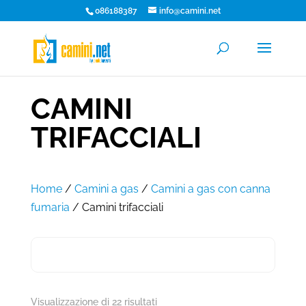
086188387
info@camini.net
CAMINI
TRIFACCIALI
Home
/
Camini a gas
/
Camini a gas con canna
fumaria
/ Camini trifacciali
Visualizzazione di 22 risultati