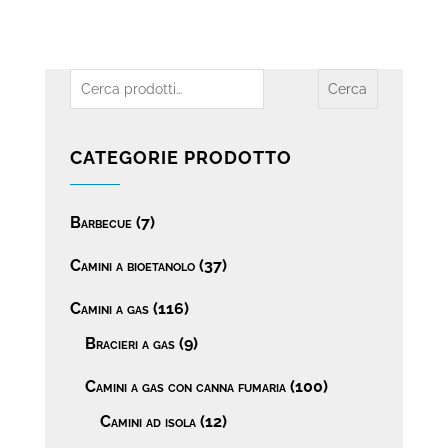
€5.260
€5.930
a
a
€5.995
€6.795
Cerca:
Cerca
CATEGORIE PRODOTTO
Barbecue
(7)
Camini a bioetanolo
(37)
Camini a gas
(116)
Bracieri a gas
(9)
Camini a gas con canna fumaria
(100)
Camini ad isola
(12)