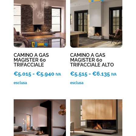
€6.499
a
€7.660
CAMINO A GAS
CAMINO A GAS
MAGISTER 60
MAGISTER 60
TRIFACCIALE
TRIFACCIALE ALTO
Fascia
Fascia
€
5.015
-
€
5.940
€
5.515
-
€
6.135
IVA
IVA
di
di
esclusa
esclusa
prezzo:
prezzo:
da
da
€5.015
€5.515
a
a
€5.940
€6.135