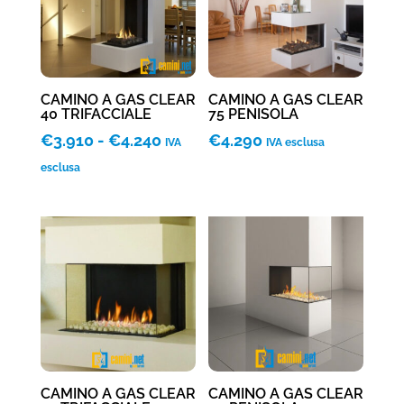
CAMINO A GAS CLEAR
CAMINO A GAS CLEAR
40 TRIFACCIALE
75 PENISOLA
Fascia
€
3.910
-
€
4.240
€
4.290
IVA
IVA esclusa
di
esclusa
prezzo:
da
€3.910
a
€4.240
CAMINO A GAS CLEAR
CAMINO A GAS CLEAR