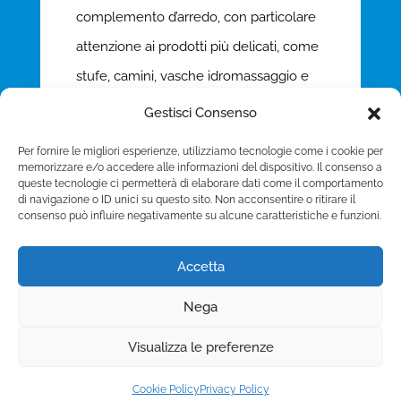
complemento d’arredo, con particolare
attenzione ai prodotti più delicati, come
stufe, camini, vasche idromassaggio e
pavimenti speciali.
Gestisci Consenso
I nostri esperti effettuano sopralluoghi
Per fornire le migliori esperienze, utilizziamo tecnologie come i cookie per
accurati per valutare le esigenze
memorizzare e/o accedere alle informazioni del dispositivo. Il consenso a
queste tecnologie ci permetterà di elaborare dati come il comportamento
specifiche del vostro ambiente e per
di navigazione o ID unici su questo sito. Non acconsentire o ritirare il
consenso può influire negativamente su alcune caratteristiche e funzioni.
garantirvi un montaggio a regola d’arte.
Accetta
Nega
Copyright © 2025 Camini.net | P.IVA
Visualizza le preferenze
00215020678 | Web Design
Genesi.it
|
Privacy
Policy
|
Cookie Policy
|
Termini e Condizioni
Cookie Policy
Privacy Policy