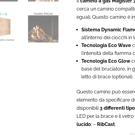
Il
camino a gas Magister 7
cerca un camino compatto
eguali. Questo camino è inf
Sistema
Dynamic Flam
all’interno dei ciocchi in
Tecnologia Eco Wave
c
l’intensità della fiamma 
Tecnologia Eco Glow
co
base del bruciatore, in gr
letto di brace (optional).
Questo camino può essere
elemento da specificare d
disponibili
3 differenti tip
LED per la brace e il vetro 
lucido
; –
RibCast
.