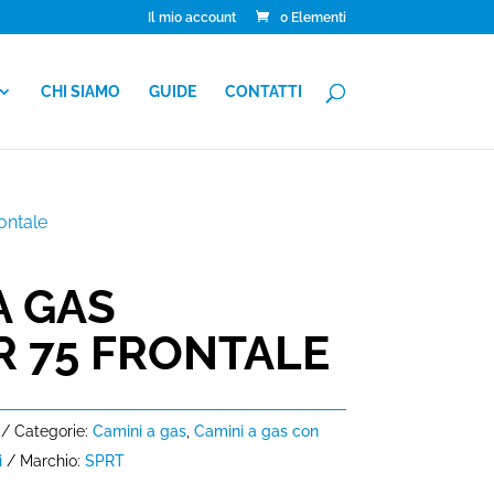
Il mio account
0 Elementi
CHI SIAMO
GUIDE
CONTATTI
ontale
A GAS
R 75 FRONTALE
Categorie:
Camini a gas
,
Camini a gas con
i
Marchio:
SPRT