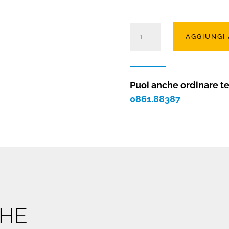
Camino
AGGIUNGI
a
gas
Magister
75
Puoi anche ordinare t
frontale
0861.88387
quantità
CHE