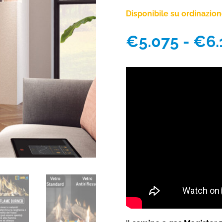
Disponibile su ordinazio
€
5.075
-
€
6.