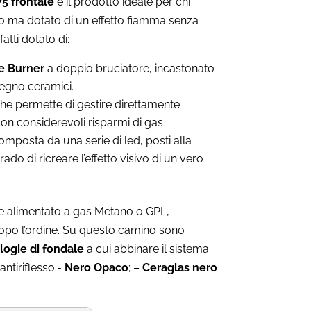
5 frontale
è il prodotto ideale per chi
 ma dotato di un effetto fiamma senza
atti dotato di:
e Burner
a doppio bruciatore, incastonato
 legno ceramici.
he permette di gestire direttamente
con considerevoli risparmi di gas
mposta da una serie di led, posti alla
ado di ricreare l’effetto visivo di un vero
 alimentato a gas Metano o GPL,
opo l’ordine. Su questo camino sono
ologie di fondale
a cui abbinare il sistema
antiriflesso:-
Nero Opaco
; –
Ceraglas nero