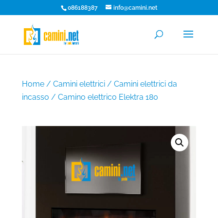
086188387
info@camini.net
Home
/
Camini elettrici
/
Camini elettrici da
incasso
/ Camino elettrico Elektra 180