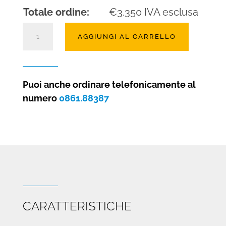
Totale ordine:
€
3.350
IVA esclusa
Camino
AGGIUNGI AL CARRELLO
elettrico
Elektra
180
quantità
Puoi anche ordinare telefonicamente al
numero
0861.88387
CARATTERISTICHE