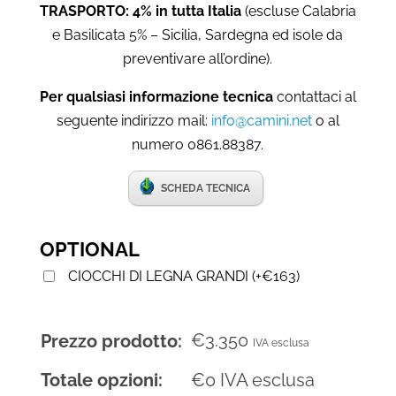
TRASPORTO: 4% in tutta Italia
(escluse Calabria
e Basilicata 5% – Sicilia, Sardegna ed isole da
preventivare all’ordine).
Per qualsiasi informazione tecnica
contattaci al
seguente indirizzo mail:
info@camini.net
o al
numero 0861.88387.
SCHEDA TECNICA
OPTIONAL
CIOCCHI DI LEGNA GRANDI
(
+
€
163
)
€
3.350
Prezzo prodotto:
IVA esclusa
Totale opzioni:
€
0
IVA esclusa