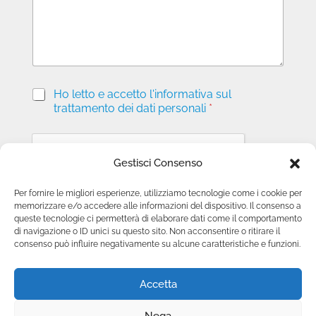
i
o
P
Ho letto e accetto l'informativa sul
r
trattamento dei dati personali
*
i
v
a
c
Gestisci Consenso
y
*
Per fornire le migliori esperienze, utilizziamo tecnologie come i cookie per
memorizzare e/o accedere alle informazioni del dispositivo. Il consenso a
Invia richiesta
queste tecnologie ci permetterà di elaborare dati come il comportamento
di navigazione o ID unici su questo sito. Non acconsentire o ritirare il
consenso può influire negativamente su alcune caratteristiche e funzioni.
Accetta
Nega