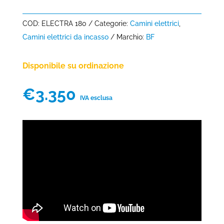
COD:
ELECTRA 180
Categorie:
Camini elettrici
,
Camini elettrici da incasso
Marchio:
BF
Disponibile su ordinazione
€
3.350
IVA esclusa