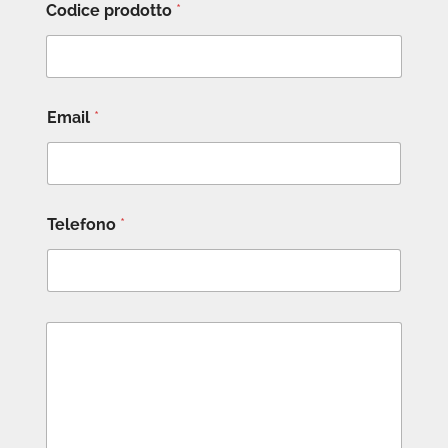
Codice prodotto
*
Email
*
Telefono
*
M
e
s
s
a
g
g