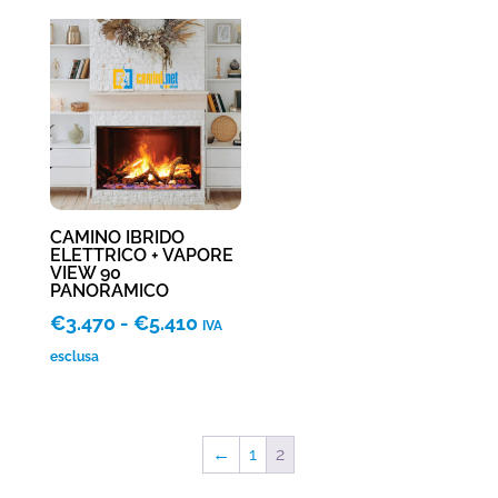
da
da
€4.315
€5.110
a
a
€8.195
€10.930
CAMINO IBRIDO
ELETTRICO + VAPORE
VIEW 90
PANORAMICO
Fascia
€
3.470
-
€
5.410
IVA
di
esclusa
prezzo:
da
€3.470
←
1
2
a
€5.410