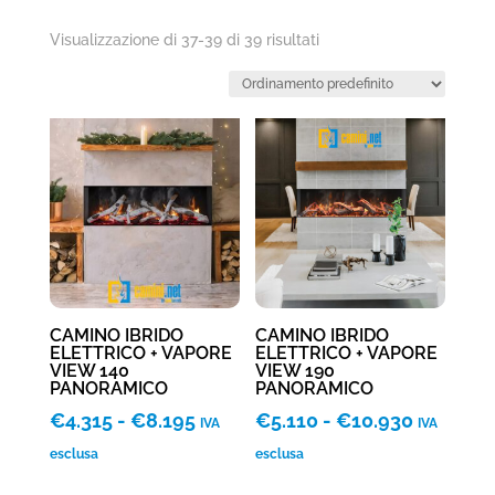
Visualizzazione di 37-39 di 39 risultati
CAMINO IBRIDO
CAMINO IBRIDO
ELETTRICO + VAPORE
ELETTRICO + VAPORE
VIEW 140
VIEW 190
PANORAMICO
PANORAMICO
Fascia
Fascia
€
4.315
-
€
8.195
€
5.110
-
€
10.930
IVA
IVA
di
di
esclusa
esclusa
prezzo:
prezzo: