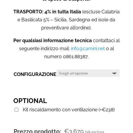
TRASPORTO: 4% in tutta Italia
(escluse Calabria
e Basilicata 5% – Sicilia, Sardegna ed isole da
preventivare all’ordine).
Per qualsiasi informazione tecnica
contattaci al
seguente indirizzo mail:
info@camini.net
o al
numero 0861.88387.
CONFIGURAZIONE
OPTIONAL
Kit riscaldamento con ventilazione
(
+
€
238
)
€
3.670
Prezzo prodotto:
IVA esclusa