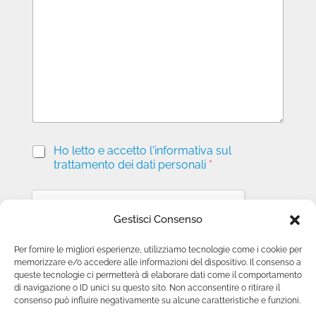
s
s
a
g
g
i
o
P
Ho letto e accetto l'informativa sul
r
trattamento dei dati personali
*
i
v
a
c
Gestisci Consenso
y
*
Per fornire le migliori esperienze, utilizziamo tecnologie come i cookie per
memorizzare e/o accedere alle informazioni del dispositivo. Il consenso a
Invia richiesta
queste tecnologie ci permetterà di elaborare dati come il comportamento
di navigazione o ID unici su questo sito. Non acconsentire o ritirare il
consenso può influire negativamente su alcune caratteristiche e funzioni.