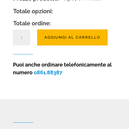
Totale opzioni:
Totale ordine:
CAMINO
AGGIUNGI AL CARRELLO
ELETTRICO
OLOGRAFICO
JANUS
125
Puoi anche ordinare telefonicamente al
quantità
numero
0861.88387