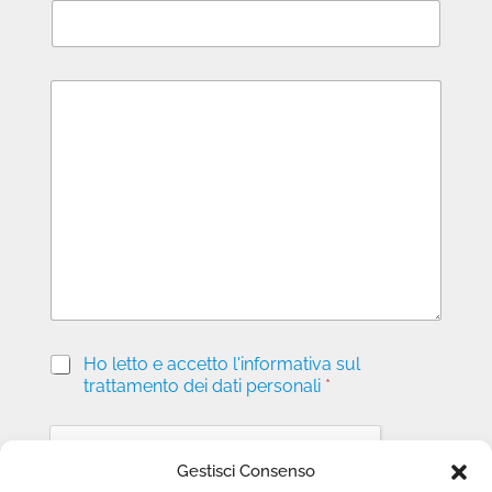
M
e
s
s
a
g
g
i
o
P
Ho letto e accetto l'informativa sul
r
trattamento dei dati personali
*
i
v
a
c
Gestisci Consenso
y