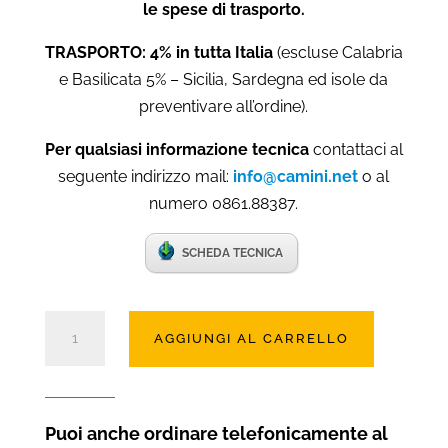
le spese di trasporto.
TRASPORTO: 4% in tutta Italia
(escluse Calabria
e Basilicata 5% – Sicilia, Sardegna ed isole da
preventivare all’ordine).
Per qualsiasi informazione tecnica
contattaci al
seguente indirizzo mail:
info@camini.net
o al
numero 0861.88387.
SCHEDA TECNICA
Camino
AGGIUNGI AL CARRELLO
elettrico
Lecce
127
COMPACT
Puoi anche ordinare telefonicamente al