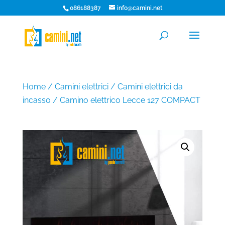
086188387
info@camini.net
Home
/
Camini elettrici
/
Camini elettrici da
incasso
/ Camino elettrico Lecce 127 COMPACT