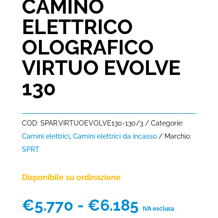
CAMINO
ELETTRICO
OLOGRAFICO
VIRTUO EVOLVE
130
COD:
SPAR.VIRTUOEVOLVE130-130/3
Categorie:
Camini elettrici
,
Camini elettrici da incasso
Marchio:
SPRT
Disponibile su ordinazione
Fascia
€
5.770
-
€
6.185
IVA esclusa
di