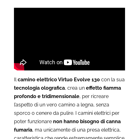
prezzo:
da
€5.770
a
€6.185
Il
camino elettrico Virtuo Evolve 130
con la sua
tecnologia olografica
, crea un
effetto fiamma
profondo e tridimensionale
, per ricreare
l’aspetto di un vero camino a legna, senza
sporco o cenere da pulire. I camini elettrici per
poter funzionare
non hanno bisogno di canna
fumaria
, ma unicamente di una presa elettrica,
caratteristica che rende estremamente semplice