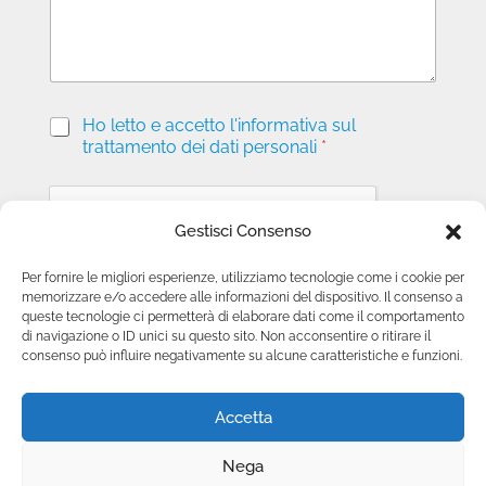
o
P
Ho letto e accetto l'informativa sul
r
trattamento dei dati personali
*
i
v
a
c
Gestisci Consenso
y
*
Per fornire le migliori esperienze, utilizziamo tecnologie come i cookie per
memorizzare e/o accedere alle informazioni del dispositivo. Il consenso a
Invia richiesta
queste tecnologie ci permetterà di elaborare dati come il comportamento
di navigazione o ID unici su questo sito. Non acconsentire o ritirare il
consenso può influire negativamente su alcune caratteristiche e funzioni.
Accetta
Nega