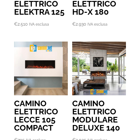
ELETTRICO
ELETTRICO
ELEKTRA 125
HD-X 180
€
2.510
€
2.930
IVA esclusa
IVA esclusa
CAMINO
CAMINO
ELETTRICO
ELETTRICO
LECCE 105
MODULARE
COMPACT
DELUXE 140
€
795
€
3.025