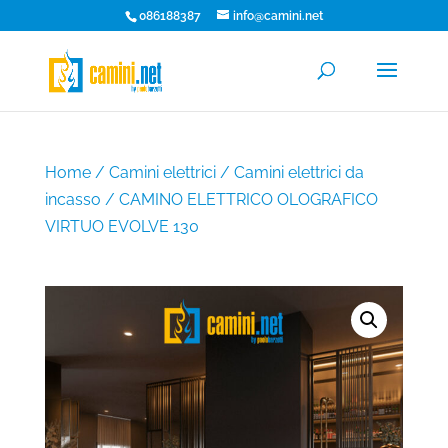
086188387
info@camini.net
Home
/
Camini elettrici
/
Camini elettrici da
incasso
/ CAMINO ELETTRICO OLOGRAFICO
VIRTUO EVOLVE 130