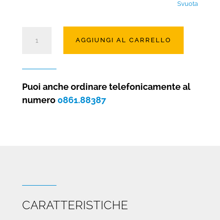
Svuota
CAMINO
AGGIUNGI AL CARRELLO
ELETTRICO
OLOGRAFICO
VIRTUO
EVOLVE
Puoi anche ordinare telefonicamente al
130
numero
0861.88387
quantità
CARATTERISTICHE