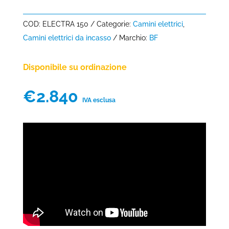
COD:
ELECTRA 150
Categorie:
Camini elettrici
,
Camini elettrici da incasso
Marchio:
BF
Disponibile su ordinazione
€
2.840
IVA esclusa