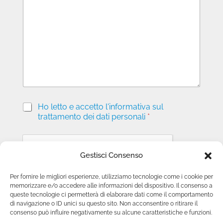
s
s
a
g
g
i
o
P
Ho letto e accetto l'informativa sul
r
trattamento dei dati personali
*
i
v
a
c
Gestisci Consenso
y
*
Per fornire le migliori esperienze, utilizziamo tecnologie come i cookie per
memorizzare e/o accedere alle informazioni del dispositivo. Il consenso a
Invia richiesta
queste tecnologie ci permetterà di elaborare dati come il comportamento
di navigazione o ID unici su questo sito. Non acconsentire o ritirare il
consenso può influire negativamente su alcune caratteristiche e funzioni.