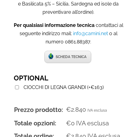
e Basilicata 5% – Sicilia, Sardegna ed isole da
preventivare all’ordine).
Per qualsiasi informazione tecnica
contattaci al
seguente indirizzo mail:
info@camini.net
o al
numero 0861.88387.
SCHEDA TECNICA
OPTIONAL
CIOCCHI DI LEGNA GRANDI
(
+
€
163
)
€
2.840
Prezzo prodotto:
IVA esclusa
Totale opzioni:
€
0
IVA esclusa
Totale ordine:
€
2.840
IVA esclusa