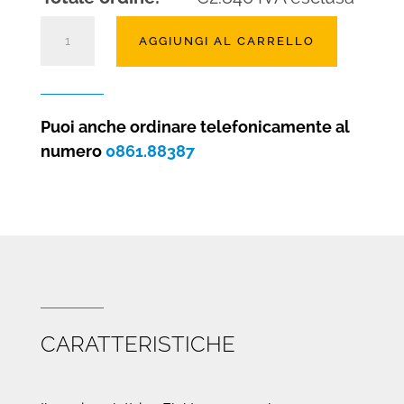
Camino
AGGIUNGI AL CARRELLO
elettrico
Elektra
150
quantità
Puoi anche ordinare telefonicamente al
numero
0861.88387
CARATTERISTICHE