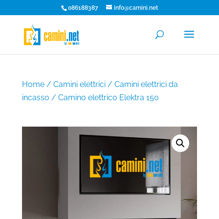
086188387
info@camini.net
Home
/
Camini elettrici
/
Camini elettrici da
incasso
/ Camino elettrico Elektra 150