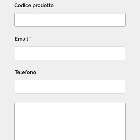
Codice prodotto
*
Email
*
Telefono
*
M
e
s
s
a
g