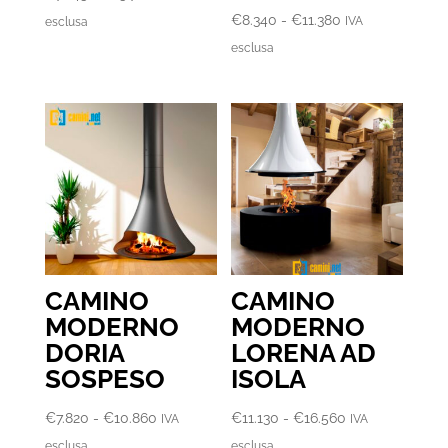
di
Fascia
€
8.340
-
€
11.380
IVA
esclusa
prezzo:
di
esclusa
da
prezzo:
€7.245
da
a
€8.340
€15.720
a
€11.380
CAMINO
CAMINO
MODERNO
MODERNO
DORIA
LORENA AD
SOSPESO
ISOLA
Fascia
Fascia
€
7.820
-
€
10.860
€
11.130
-
€
16.560
IVA
IVA
di
di
esclusa
esclusa