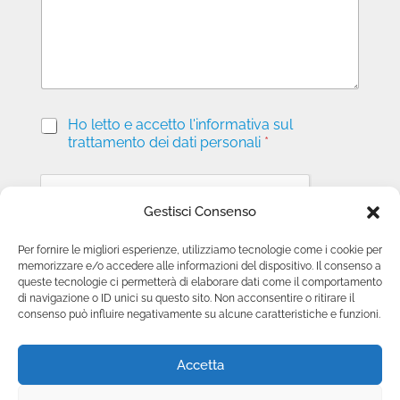
g
i
o
P
Ho letto e accetto l'informativa sul
r
trattamento dei dati personali
*
i
v
a
c
Gestisci Consenso
y
*
Per fornire le migliori esperienze, utilizziamo tecnologie come i cookie per
memorizzare e/o accedere alle informazioni del dispositivo. Il consenso a
Invia richiesta
queste tecnologie ci permetterà di elaborare dati come il comportamento
di navigazione o ID unici su questo sito. Non acconsentire o ritirare il
consenso può influire negativamente su alcune caratteristiche e funzioni.
Accetta