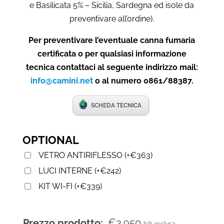
e Basilicata 5% – Sicilia, Sardegna ed isole da
preventivare all’ordine).
Per preventivare l’eventuale canna fumaria
certificata o per qualsiasi informazione
tecnica contattaci al seguente indirizzo mail:
info@camini.net
o al numero 0861/88387.
SCHEDA TECNICA
OPTIONAL
VETRO ANTIRIFLESSO
(
+
€
363
)
LUCI INTERNE
(
+
€
242
)
KIT WI-FI
(
+
€
339
)
€
3.950
Prezzo prodotto: