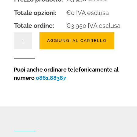
IVA esclusa
Totale opzioni:
€
0
IVA esclusa
Totale ordine:
€
3.950
IVA esclusa
Camino
AGGIUNGI AL CARRELLO
a
gas
Clear
110
Puoi anche ordinare telefonicamente al
frontale
numero
0861.88387
quantità