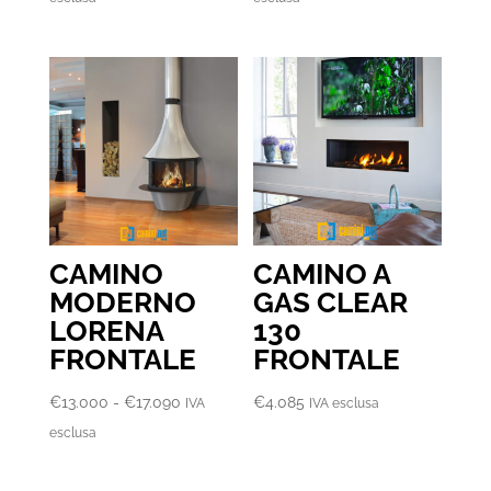
prezzo:
prezzo:
da
da
€7.820
€11.130
a
a
€10.860
€16.560
CAMINO
CAMINO A
MODERNO
GAS CLEAR
LORENA
130
FRONTALE
FRONTALE
Fascia
€
13.000
-
€
17.090
€
4.085
IVA
IVA esclusa
di
esclusa
prezzo:
da