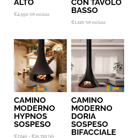
ALTO
CON TAVOLO
BASSO
€
4.550
IVA esclusa
€
1.220
IVA esclusa
CAMINO
CAMINO
MODERNO
MODERNO
HYPNOS
DORIA
SOSPESO
SOSPESO
BIFACCIALE
Fascia
€
7.245
-
€
15.720
IVA