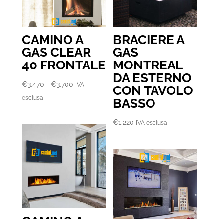
CAMINO A
BRACIERE A
GAS CLEAR
GAS
40 FRONTALE
MONTREAL
DA ESTERNO
Fascia
€
3.470
-
€
3.700
IVA
CON TAVOLO
di
esclusa
BASSO
prezzo:
da
€
1.220
IVA esclusa
€3.470
a
€3.700