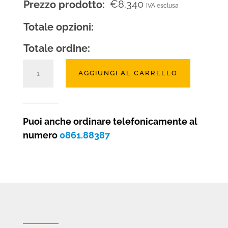
€
8.340
Prezzo prodotto:
IVA esclusa
Totale opzioni:
Totale ordine:
Camino
AGGIUNGI AL CARRELLO
moderno
Doria
sospeso
a
Puoi anche ordinare telefonicamente al
parete
numero
0861.88387
quantità