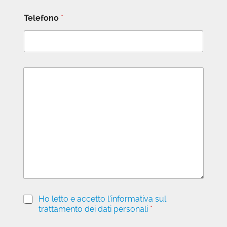
Telefono
*
M
e
s
s
a
g
g
i
o
P
Ho letto e accetto l'informativa sul
r
trattamento dei dati personali
*
i