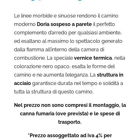
di
prezzo:
Le linee morbide e sinuose rendono il camino
da
moderno
Doria sospeso a parete
il perfetto
€8.340
complemento d’arredo per qualsiasi ambiente,
a
ed esaltano al massimo lo spettacolo generato
€11.380
dalla fiamma all’interno della camera di
combustione. La speciale
vernice termica
, nella
colorazione nero opaco, esalta le forme del
camino e ne aumenta l’eleganza. La
struttura in
acciaio
garantisce durata nel tempo e solidità a
tutta la struttura di questo camino.
Nel prezzo non sono compresi il montaggio, la
canna fumaria (ove prevista) e le spese di
trasporto.
*Prezzo assoggettato ad iva 4% per