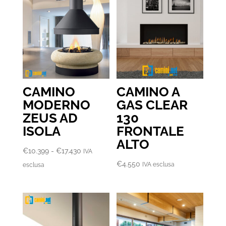
CAMINO
CAMINO A
MODERNO
GAS CLEAR
ZEUS AD
130
ISOLA
FRONTALE
ALTO
Fascia
€
10.399
-
€
17.430
IVA
di
€
4.550
IVA esclusa
esclusa
prezzo:
da
€10.399
a