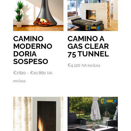
€17.430
CAMINO
CAMINO A
MODERNO
GAS CLEAR
DORIA
75 TUNNEL
SOSPESO
€
4.120
IVA esclusa
Fascia
€
7.820
-
€
10.860
IVA
di
esclusa
prezzo:
da
€7.820
a
€10.860