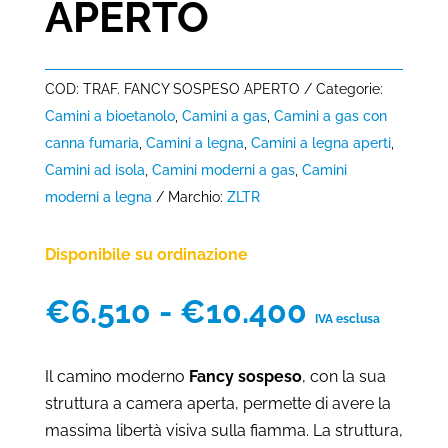
APERTO
COD:
TRAF. FANCY SOSPESO APERTO
Categorie:
Camini a bioetanolo
,
Camini a gas
,
Camini a gas con
canna fumaria
,
Camini a legna
,
Camini a legna aperti
,
Camini ad isola
,
Camini moderni a gas
,
Camini
moderni a legna
Marchio:
ZLTR
Disponibile su ordinazione
Fascia
€
6.510
-
€
10.400
IVA esclusa
di
prezzo:
Il camino moderno
Fancy sospeso
, con la sua
da
struttura a camera aperta, permette di avere la
€6.510
massima libertà visiva sulla fiamma. La struttura,
a