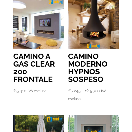
€8.340
a
€11.380
CAMINO A
CAMINO
GAS CLEAR
MODERNO
200
HYPNOS
FRONTALE
SOSPESO
Fascia
€
5.410
€
7.245
-
€
15.720
IVA esclusa
IVA
di
esclusa
prezzo:
da
€7.245
a