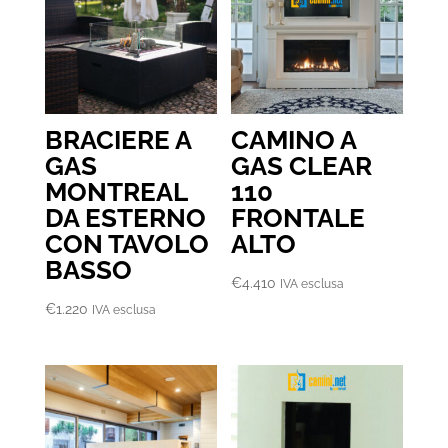
€15.720
BRACIERE A
CAMINO A
GAS
GAS CLEAR
MONTREAL
110
DA ESTERNO
FRONTALE
CON TAVOLO
ALTO
BASSO
€
4.410
IVA esclusa
€
1.220
IVA esclusa