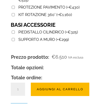
€
515
)
PROTEZIONE PAVIMENTO
(
+
€
430
)
KIT ROTAZIONE 360°
(
+
€
1.160
)
BASI ACCESSORIE
PIEDISTALLO CILINDRICO
(
+
€
325
)
SUPPORTO A MURO
(
+
€
299
)
€
6.510
Prezzo prodotto:
IVA esclusa
Totale opzioni:
Totale ordine:
Camino
AGGIUNGI AL CARRELLO
moderno
fancy
sospeso