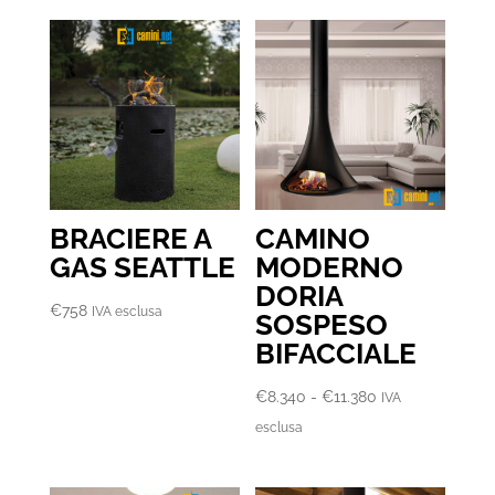
BRACIERE A
CAMINO
GAS SEATTLE
MODERNO
DORIA
€
758
IVA esclusa
SOSPESO
BIFACCIALE
Fascia
€
8.340
-
€
11.380
IVA
di
esclusa
prezzo:
da