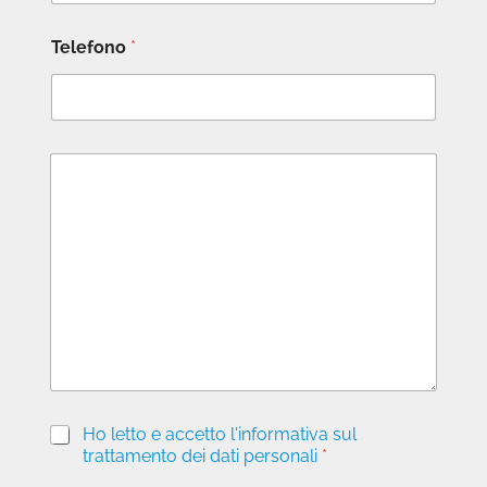
Telefono
*
M
e
s
s
a
g
g
i
o
P
Ho letto e accetto l'informativa sul
r
trattamento dei dati personali
*
i