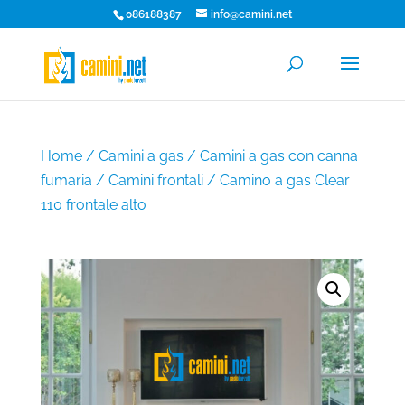
086188387
info@camini.net
Home
/
Camini a gas
/
Camini a gas con canna
fumaria
/
Camini frontali
/ Camino a gas Clear
110 frontale alto