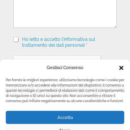
i
o
P
Ho letto e accetto l'informativa sul
r
trattamento dei dati personali
*
i
v
a
c
Gestisci Consenso
y
*
Per fornire le migliori esperienze, utilizziamo tecnologie come i cookie per
memorizzare e/o accedere alle informazioni del dispositivo. Il consenso a
Invia richiesta
queste tecnologie ci permetterà di elaborare dati come il comportamento
di navigazione o ID unici su questo sito. Non acconsentire o ritirare il
consenso può influire negativamente su alcune caratteristiche e funzioni.
Accetta