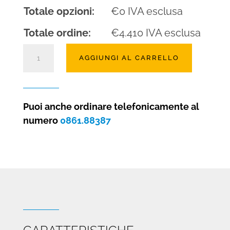
Totale opzioni:
€
0
IVA esclusa
Totale ordine:
€
4.410
IVA esclusa
Camino
AGGIUNGI AL CARRELLO
a
gas
Clear
110
Puoi anche ordinare telefonicamente al
frontale
numero
0861.88387
alto
quantità