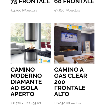
75 FRONTALE
60 FRONTALE
€
3.300
€
3.610
IVA esclusa
IVA esclusa
CAMINO
CAMINO A
MODERNO
GAS CLEAR
DIAMANTE
200
AD ISOLA
FRONTALE
APERTO
ALTO
Fascia
€
6.720
-
€
12.495
€
6.050
IVA
IVA esclusa