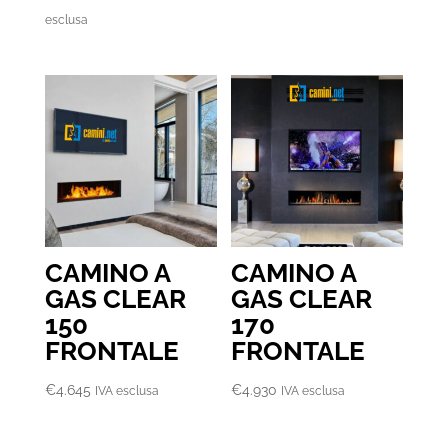
di
esclusa
prezzo:
da
€6.720
a
€12.495
CAMINO A
CAMINO A
GAS CLEAR
GAS CLEAR
150
170
FRONTALE
FRONTALE
€
4.645
€
4.930
IVA esclusa
IVA esclusa