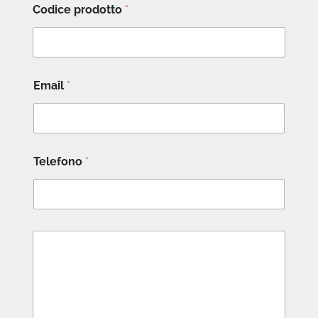
Codice prodotto
*
Email
*
Telefono
*
M
e
s
s
a
g
g