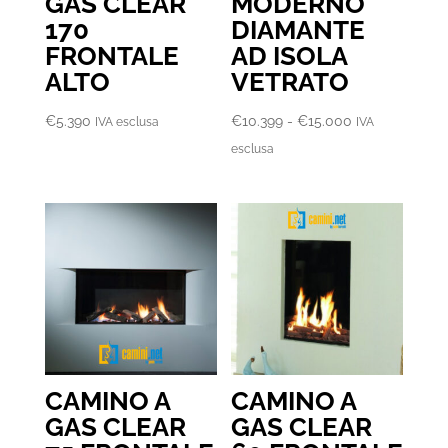
GAS CLEAR
MODERNO
170
DIAMANTE
FRONTALE
AD ISOLA
ALTO
VETRATO
Fascia
€
5.390
€
10.399
-
€
15.000
IVA esclusa
IVA
di
esclusa
prezzo:
da
€10.399
a
€15.000
CAMINO A
CAMINO A
GAS CLEAR
GAS CLEAR