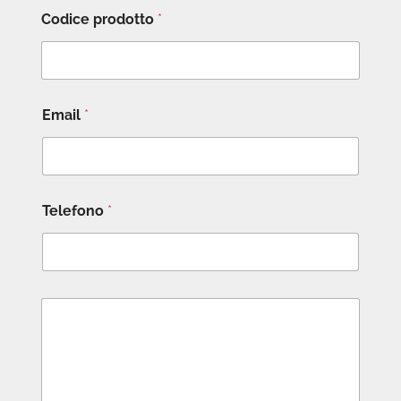
Codice prodotto
*
Email
*
Telefono
*
M
e
s
s
a
g