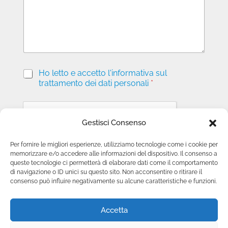
g
i
o
P
Ho letto e accetto l'informativa sul
r
trattamento dei dati personali
*
i
v
a
c
Gestisci Consenso
y
*
Per fornire le migliori esperienze, utilizziamo tecnologie come i cookie per
memorizzare e/o accedere alle informazioni del dispositivo. Il consenso a
Invia richiesta
queste tecnologie ci permetterà di elaborare dati come il comportamento
di navigazione o ID unici su questo sito. Non acconsentire o ritirare il
consenso può influire negativamente su alcune caratteristiche e funzioni.
Accetta