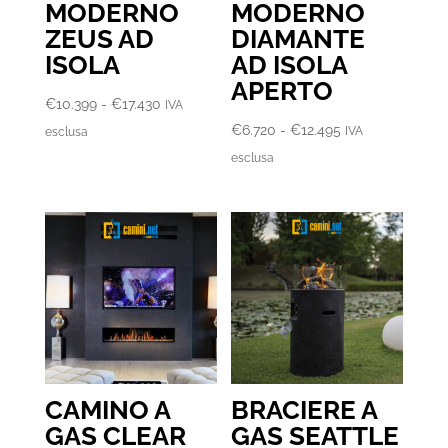
MODERNO
MODERNO
ZEUS AD
DIAMANTE
ISOLA
AD ISOLA
APERTO
Fascia
€
10.399
-
€
17.430
IVA
di
Fascia
€
6.720
-
€
12.495
IVA
esclusa
prezzo:
di
esclusa
da
prezzo:
€10.399
da
a
€6.720
€17.430
a
€12.495
CAMINO A
BRACIERE A
GAS CLEAR
GAS SEATTLE