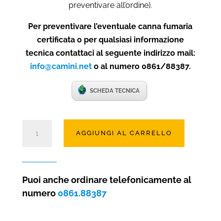
preventivare all’ordine).
Per preventivare l’eventuale canna fumaria
certificata o per qualsiasi informazione
tecnica contattaci al seguente indirizzo mail:
info@camini.net
o al numero 0861/88387.
SCHEDA TECNICA
Camino
AGGIUNGI AL CARRELLO
a
gas
Clear
130
Puoi anche ordinare telefonicamente al
frontale
numero
0861.88387
quantità