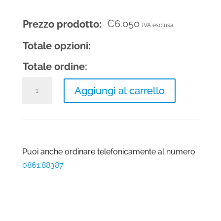
€
6.050
Prezzo prodotto:
IVA esclusa
Totale opzioni:
Totale ordine:
Camino
Aggiungi al carrello
a
gas
Clear
200
frontale
Puoi anche ordinare telefonicamente al numero
alto
0861.88387
quantità