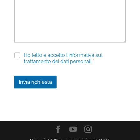
a
g
g
i
o
P
Ho letto e accetto l'informativa sul
r
trattamento dei dati personali
*
i
v
a
Invia richiesta
c
y
*