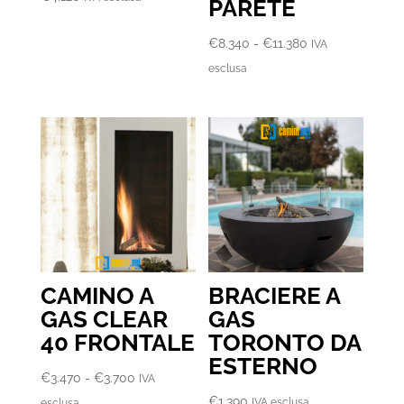
PARETE
Fascia
€
8.340
-
€
11.380
IVA
di
esclusa
prezzo:
da
€8.340
a
€11.380
CAMINO A
BRACIERE A
GAS CLEAR
GAS
40 FRONTALE
TORONTO DA
ESTERNO
Fascia
€
3.470
-
€
3.700
IVA
di
€
1.390
IVA esclusa
esclusa