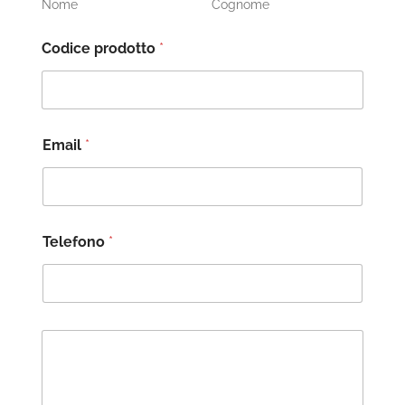
Nome
Cognome
Codice prodotto
*
Email
*
Telefono
*
M
e
s
s