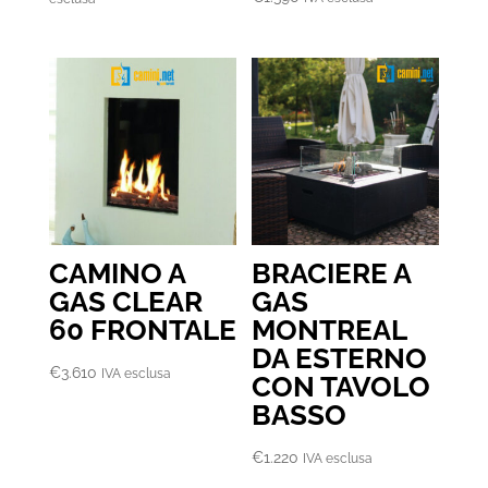
prezzo:
da
€3.470
a
€3.700
CAMINO A
BRACIERE A
GAS CLEAR
GAS
60 FRONTALE
MONTREAL
DA ESTERNO
€
3.610
IVA esclusa
CON TAVOLO
BASSO
€
1.220
IVA esclusa