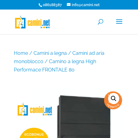
086188387
info@camini.net
Home
/
Camini a legna
/
Camini ad aria
monoblocco
/ Camino a legna High
Performace FRONTALE 80