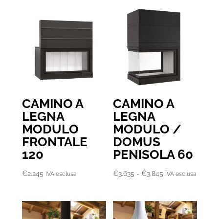
CAMINO A
CAMINO A
LEGNA
LEGNA
MODULO
MODULO /
FRONTALE
DOMUS
120
PENISOLA 60
Fascia
€
2.245
€
3.635
-
€
3.845
IVA esclusa
IVA esclusa
di
prezzo:
da