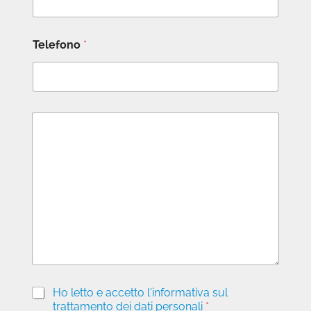
Telefono
*
M
e
s
s
a
g
g
i
o
P
Ho letto e accetto l'informativa sul
r
trattamento dei dati personali
*