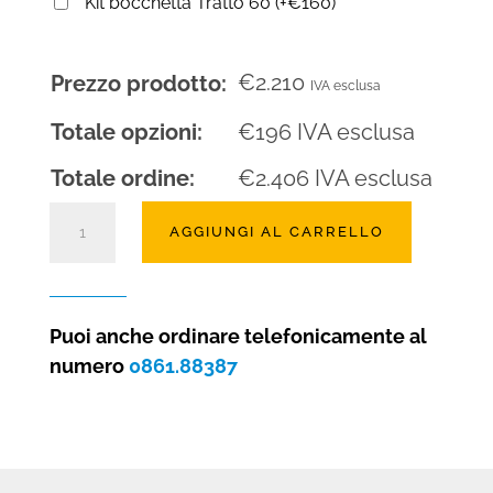
Kit bocchetta Tratto 60
(
+
€
160
)
€
2.210
Prezzo prodotto:
IVA esclusa
Totale opzioni:
€
196
IVA esclusa
Totale ordine:
€
2.406
IVA esclusa
Camino
AGGIUNGI AL CARRELLO
a
legna
High
Performace
Puoi anche ordinare telefonicamente al
FRONTALE
numero
0861.88387
80
quantità