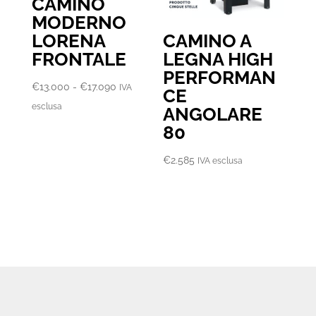
CAMINO
MODERNO
LORENA
CAMINO A
FRONTALE
LEGNA HIGH
PERFORMAN
Fascia
€
13.000
-
€
17.090
IVA
CE
di
esclusa
ANGOLARE
prezzo:
80
da
€13.000
€
2.585
IVA esclusa
a
€17.090