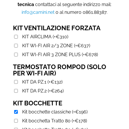
tecnica
contattaci al seguente indirizzo mail:
info@camini.net
o al numero 0861.88387.
KIT VENTILAZIONE FORZATA
KIT AIRCLIMA
(
+
€
310
)
KIT WI-FI AIR 2/3 ZONE
(
+
€
637
)
KIT WI-FI AIR 3 ZONE PLUS
(
+
€
678
)
TERMOSTATO ROMPOD (SOLO
PER WI-FI AIR)
KIT DA PZ.1
(
+
€
132
)
KIT DA PZ.2
(
+
€
264
)
KIT BOCCHETTE
Kit bocchette classiche
(
+
€
196
)
Kit bocchetta Tratto 80
(
+
€
178
)