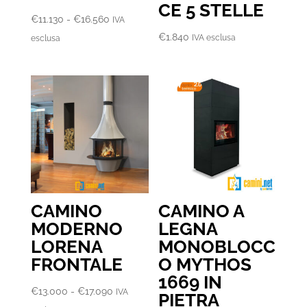
CE 5 STELLE
Fascia
€
11.130
-
€
16.560
IVA
di
€
1.840
IVA esclusa
esclusa
prezzo:
da
€11.130
a
€16.560
CAMINO
CAMINO A
MODERNO
LEGNA
LORENA
MONOBLOCC
FRONTALE
O MYTHOS
1669 IN
Fascia
€
13.000
-
€
17.090
IVA
PIETRA