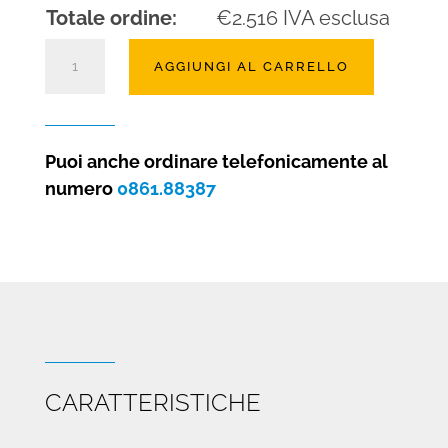
Totale ordine:
€
2.516
IVA esclusa
Camino
AGGIUNGI AL CARRELLO
a
legna
Confort
2.0
Puoi anche ordinare telefonicamente al
frontale
numero
0861.88387
100
quantità
CARATTERISTICHE