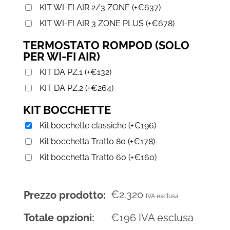
KIT WI-FI AIR 2/3 ZONE
(
+
€
637
)
KIT WI-FI AIR 3 ZONE PLUS
(
+
€
678
)
TERMOSTATO ROMPOD (SOLO
PER WI-FI AIR)
KIT DA PZ.1
(
+
€
132
)
KIT DA PZ.2
(
+
€
264
)
KIT BOCCHETTE
Kit bocchette classiche
(
+
€
196
)
Kit bocchetta Tratto 80
(
+
€
178
)
Kit bocchetta Tratto 60
(
+
€
160
)
€
2.320
Prezzo prodotto:
IVA esclusa
Totale opzioni:
€
196
IVA esclusa