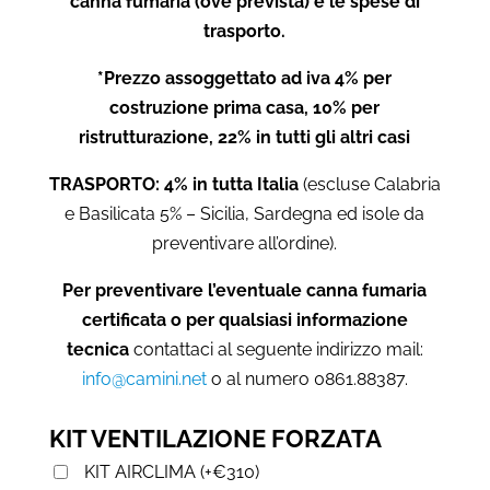
canna fumaria (ove prevista) e le spese di
trasporto.
*Prezzo assoggettato ad iva 4% per
costruzione prima casa, 10% per
ristrutturazione, 22% in tutti gli altri casi
TRASPORTO: 4% in tutta Italia
(escluse Calabria
e Basilicata 5% – Sicilia, Sardegna ed isole da
preventivare all’ordine).
Per preventivare l’eventuale canna fumaria
certificata o per qualsiasi informazione
tecnica
contattaci al seguente indirizzo mail:
info@camini.net
o al numero 0861.88387.
KIT VENTILAZIONE FORZATA
KIT AIRCLIMA
(
+
€
310
)