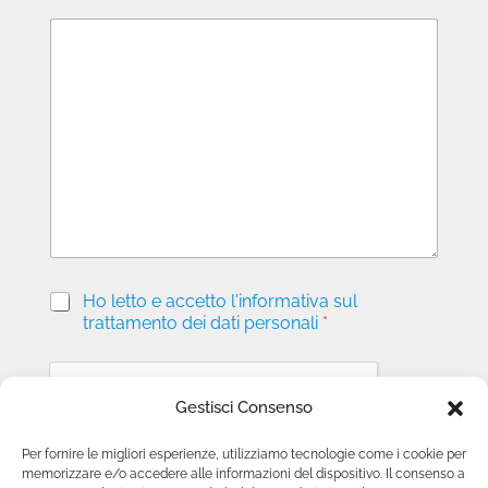
M
e
s
s
a
g
g
i
o
P
Ho letto e accetto l'informativa sul
r
trattamento dei dati personali
*
i
v
a
c
Gestisci Consenso
y
*
Per fornire le migliori esperienze, utilizziamo tecnologie come i cookie per
memorizzare e/o accedere alle informazioni del dispositivo. Il consenso a
Invia richiesta