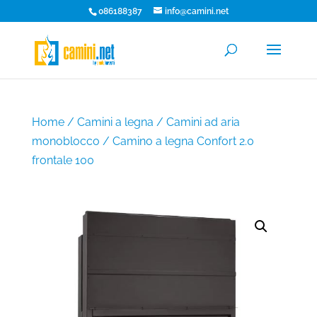
086188387
info@camini.net
Home
/
Camini a legna
/
Camini ad aria
monoblocco
/ Camino a legna Confort 2.0
frontale 100