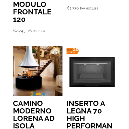
MODULO
€
1.730
IVA esclusa
FRONTALE
120
€
2.245
IVA esclusa
CAMINO
INSERTO A
MODERNO
LEGNA 70
LORENA AD
HIGH
ISOLA
PERFORMAN