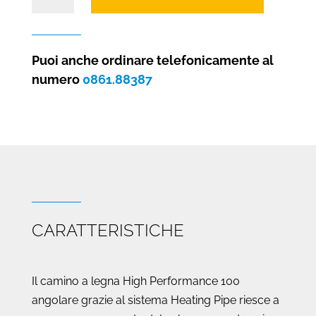
a
legna
High
Performance
Puoi anche ordinare telefonicamente al
ANGOLARE
numero
0861.88387
100
quantità
CARATTERISTICHE
Il camino a legna High Performance 100
angolare grazie al sistema Heating Pipe riesce a