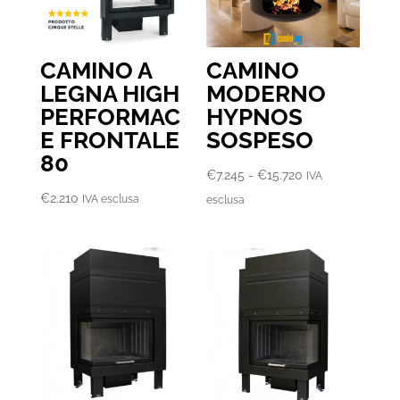
CAMINO A
CAMINO
LEGNA HIGH
MODERNO
PERFORMAC
HYPNOS
E FRONTALE
SOSPESO
80
Fascia
€
7.245
-
€
15.720
IVA
di
€
2.210
IVA esclusa
esclusa
prezzo:
da
€7.245
a
€15.720