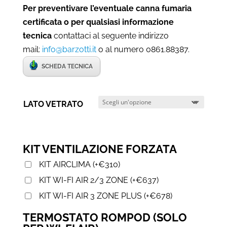
Per preventivare l’eventuale canna fumaria
certificata o per qualsiasi informazione
tecnica
contattaci al seguente indirizzo
mail:
info@barzotti.it
o al numero 0861.88387.
SCHEDA TECNICA
LATO VETRATO
KIT VENTILAZIONE FORZATA
KIT AIRCLIMA
(
+
€
310
)
KIT WI-FI AIR 2/3 ZONE
(
+
€
637
)
KIT WI-FI AIR 3 ZONE PLUS
(
+
€
678
)
TERMOSTATO ROMPOD (SOLO