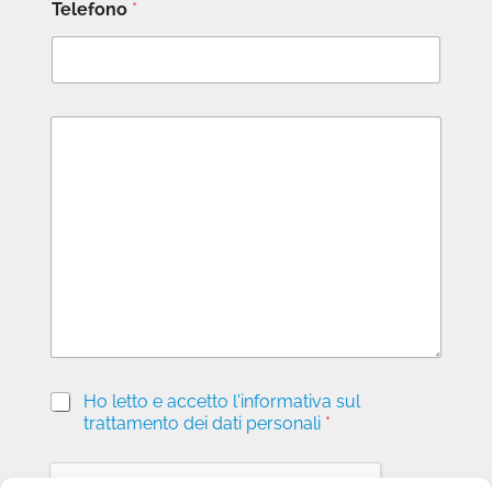
Telefono
*
M
e
s
s
a
g
g
i
o
P
Ho letto e accetto l'informativa sul
r
trattamento dei dati personali
*
i
v
a