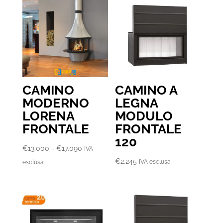
CAMINO
CAMINO A
MODERNO
LEGNA
LORENA
MODULO
FRONTALE
FRONTALE
120
Fascia
€
13.000
-
€
17.090
IVA
di
€
2.245
IVA esclusa
esclusa
prezzo:
da
€13.000
a