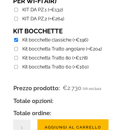
PER WI-FI AIR)
KIT DA PZ.1
(
+
€
132
)
KIT DA PZ.2
(
+
€
264
)
KIT BOCCHETTE
Kit bocchette classiche
(
+
€
196
)
Kit bocchetta Tratto angolare
(
+
€
204
)
Kit bocchetta Tratto 80
(
+
€
178
)
Kit bocchetta Tratto 60
(
+
€
160
)
€
2.730
Prezzo prodotto:
IVA esclusa
Totale opzioni:
Totale ordine:
Camino
AGGIUNGI AL CARRELLO