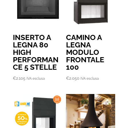
€17.090
INSERTO A
CAMINO A
LEGNA 80
LEGNA
HIGH
MODULO
PERFORMAN
FRONTALE
CE 5 STELLE
100
€
2.105
€
2.050
IVA esclusa
IVA esclusa