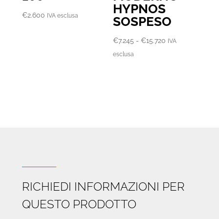
HYPNOS
€
2.600
IVA esclusa
SOSPESO
Fascia
€
7.245
-
€
15.720
IVA
di
esclusa
prezzo:
da
€7.245
a
€15.720
RICHIEDI INFORMAZIONI PER
QUESTO PRODOTTO