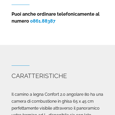
Confort
2.0
Puoi anche ordinare telefonicamente al
ANGOLARE
numero
0861.88387
80
quantità
CARATTERISTICHE
Il camino a legna Confort 2.0 angolare 80 ha una
camera di combustione in ghisa 65 x 45 cm
perfettamente visibile attraverso il panoramico