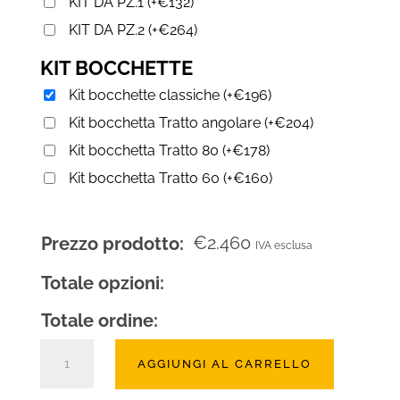
KIT DA PZ.1
(
+
€
132
)
KIT DA PZ.2
(
+
€
264
)
KIT BOCCHETTE
Kit bocchette classiche
(
+
€
196
)
Kit bocchetta Tratto angolare
(
+
€
204
)
Kit bocchetta Tratto 80
(
+
€
178
)
Kit bocchetta Tratto 60
(
+
€
160
)
€
2.460
Prezzo prodotto:
IVA esclusa
Totale opzioni:
Totale ordine:
Camino
AGGIUNGI AL CARRELLO
a
legna