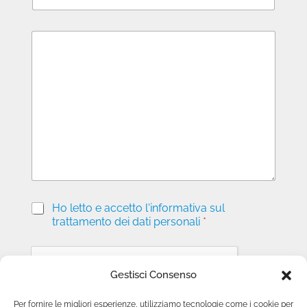
M
e
s
s
a
g
g
i
o
P
Ho letto e accetto l'informativa sul
r
trattamento dei dati personali
*
i
v
a
c
Gestisci Consenso
y
*
Per fornire le migliori esperienze, utilizziamo tecnologie come i cookie per