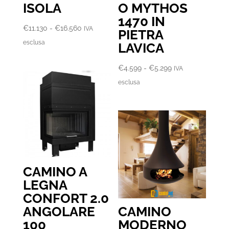
ISOLA
O MYTHOS
1470 IN
Fascia
€
11.130
-
€
16.560
IVA
PIETRA
di
esclusa
LAVICA
prezzo:
da
Fascia
€
4.599
-
€
5.299
IVA
€11.130
di
esclusa
a
prezzo:
€16.560
da
€4.599
a
€5.299
CAMINO A
LEGNA
CONFORT 2.0
ANGOLARE
CAMINO
100
MODERNO