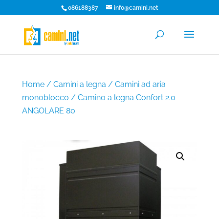
086188387
info@camini.net
Home
/
Camini a legna
/
Camini ad aria
monoblocco
/ Camino a legna Confort 2.0
ANGOLARE 80