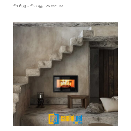
Fascia
€
1.699
-
€
2.055
IVA esclusa
di
prezzo:
da
€1.699
a
€2.055