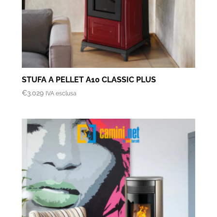
STUFA A PELLET A10 CLASSIC PLUS
€
3.029
IVA esclusa