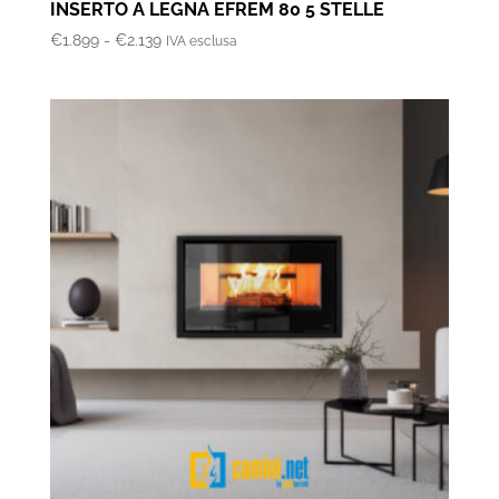
INSERTO A LEGNA EFREM 80 5 STELLE
Fascia
€
1.899
-
€
2.139
IVA esclusa
di
prezzo:
da
€1.899
a
€2.139