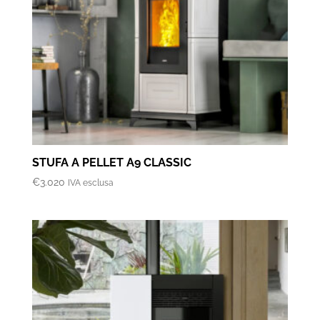
STUFA A PELLET A9 CLASSIC
€
3.020
IVA esclusa