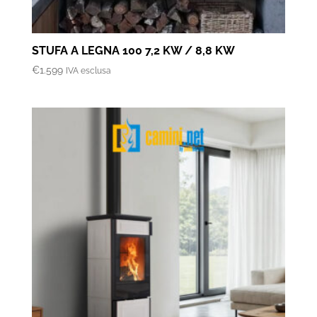
STUFA A LEGNA 100 7,2 KW / 8,8 KW
€
1.599
IVA esclusa