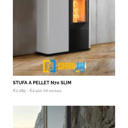
STUFA A PELLET N70 SLIM
Fascia
€
2.289
-
€
2.410
IVA esclusa
di
prezzo:
da
€2.289
a