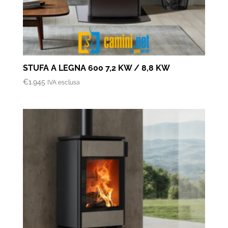
STUFA A LEGNA 600 7,2 KW / 8,8 KW
€
1.945
IVA esclusa