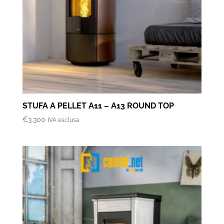
STUFA A PELLET A11 – A13 ROUND TOP
€
3.300
IVA esclusa