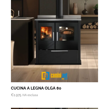
€2.139
a
€2.219
CUCINA A LEGNA OLGA 80
€
1.975
IVA esclusa