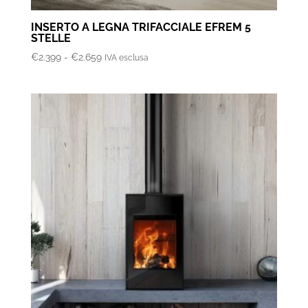
INSERTO A LEGNA TRIFACCIALE EFREM 5
STELLE
Fascia
€
2.399
-
€
2.659
IVA esclusa
di
prezzo:
da
€2.399
a
€2.659