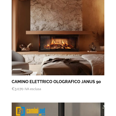
CAMINO ELETTRICO OLOGRAFICO JANUS 90
€
3.070
IVA esclusa