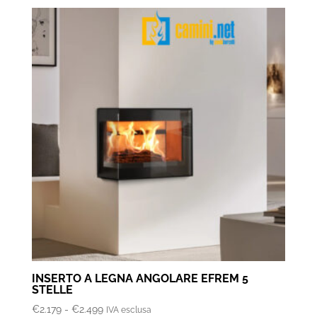
INSERTO A LEGNA ANGOLARE EFREM 5
STELLE
Fascia
€
2.179
-
€
2.499
IVA esclusa