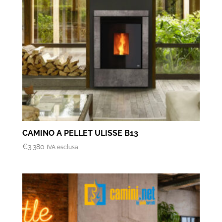
CAMINO A PELLET ULISSE B13
€
3.380
IVA esclusa