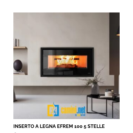
di
prezzo:
da
€2.179
a
€2.499
INSERTO A LEGNA EFREM 100 5 STELLE