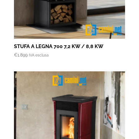
STUFA A LEGNA 700 7,2 KW / 8,8 KW
€
1.899
IVA esclusa