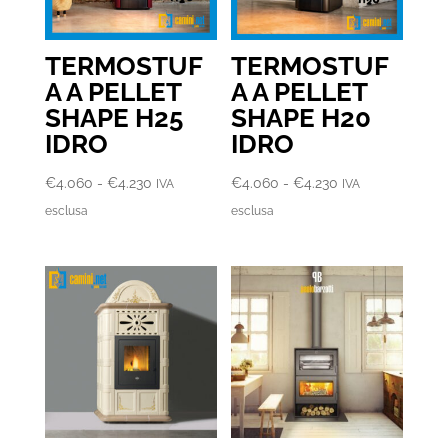
TERMOSTUF
TERMOSTUF
A A PELLET
A A PELLET
SHAPE H25
SHAPE H20
IDRO
IDRO
Fascia
Fascia
€
4.060
-
€
4.230
€
4.060
-
€
4.230
IVA
IVA
di
di
esclusa
esclusa
prezzo:
prezzo:
da
da
€4.060
€4.060
a
a
€4.230
€4.230