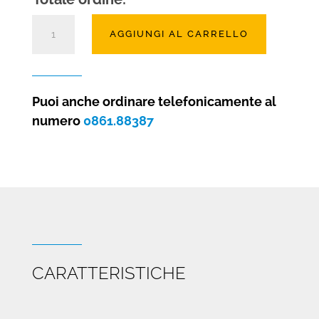
Stufa
AGGIUNGI AL CARRELLO
a
pellet
Elena
quantità
Puoi anche ordinare telefonicamente al
numero
0861.88387
CARATTERISTICHE