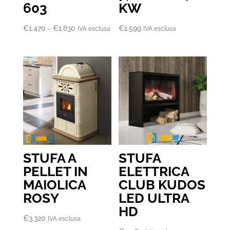
603
KW
Fascia
€
1.470
-
€
1.630
€
1.599
IVA esclusa
IVA esclusa
di
prezzo:
da
€1.470
a
€1.630
STUFA A
STUFA
PELLET IN
ELETTRICA
MAIOLICA
CLUB KUDOS
ROSY
LED ULTRA
HD
€
3.320
IVA esclusa