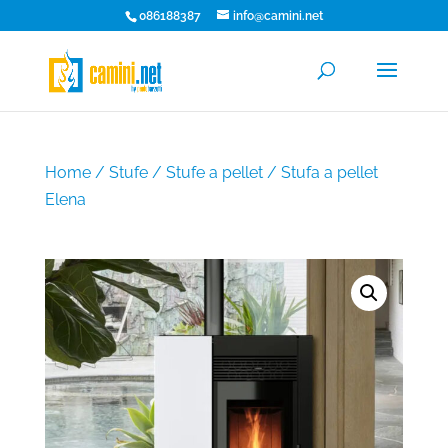
086188387
info@camini.net
Home
/
Stufe
/
Stufe a pellet
/ Stufa a pellet
Elena