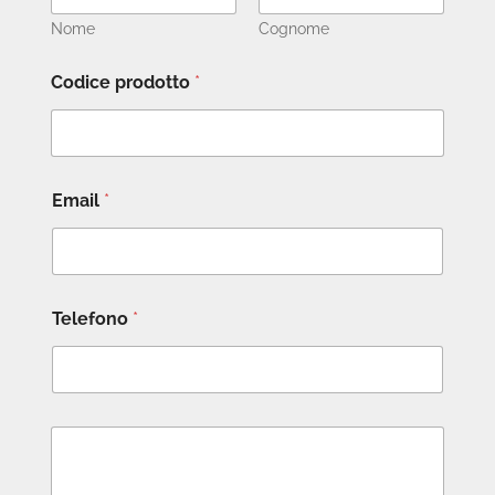
Nome
Cognome
Codice prodotto
*
Email
*
Telefono
*
M
e
s