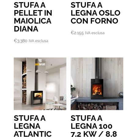
STUFA A
STUFA A
PELLET IN
LEGNA OSLO
MAIOLICA
CON FORNO
DIANA
€
2.155
IVA esclusa
€
3.380
IVA esclusa
STUFA A
STUFA A
LEGNA
LEGNA 100
ATLANTIC
7,2 KW / 8,8