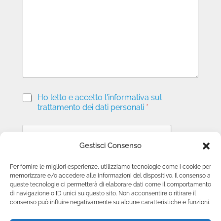
s
a
g
g
i
o
P
Ho letto e accetto l'informativa sul
r
trattamento dei dati personali
*
i
v
a
c
Gestisci Consenso
y
*
Per fornire le migliori esperienze, utilizziamo tecnologie come i cookie per
memorizzare e/o accedere alle informazioni del dispositivo. Il consenso a
Invia richiesta
queste tecnologie ci permetterà di elaborare dati come il comportamento
di navigazione o ID unici su questo sito. Non acconsentire o ritirare il
consenso può influire negativamente su alcune caratteristiche e funzioni.