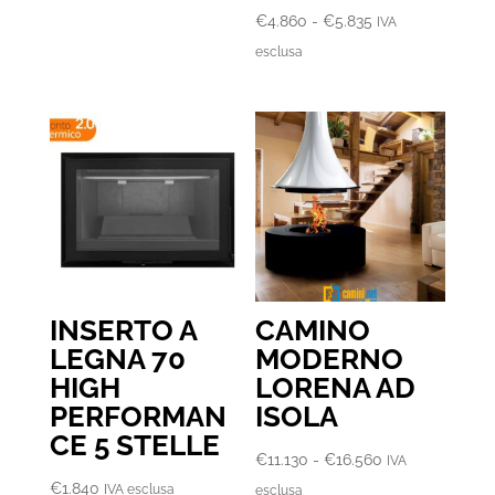
Fascia
€
4.860
-
€
5.835
IVA
di
esclusa
prezzo:
da
€4.860
a
€5.835
INSERTO A
CAMINO
LEGNA 70
MODERNO
HIGH
LORENA AD
PERFORMAN
ISOLA
CE 5 STELLE
Fascia
€
11.130
-
€
16.560
IVA
di
€
1.840
IVA esclusa
esclusa