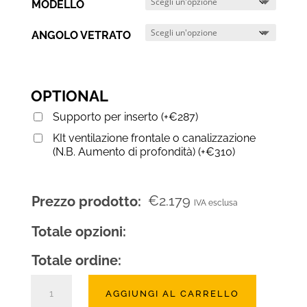
MODELLO
ANGOLO VETRATO
OPTIONAL
Supporto per inserto
(
+
€
287
)
KIt ventilazione frontale o canalizzazione
(N.B. Aumento di profondità)
(
+
€
310
)
€
2.179
Prezzo prodotto:
IVA esclusa
Totale opzioni:
Totale ordine:
Inserto
AGGIUNGI AL CARRELLO
a