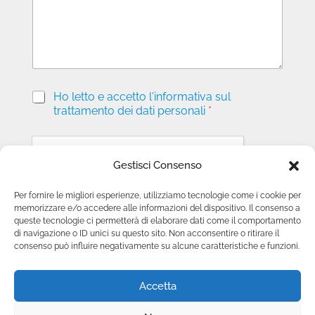
g
i
o
P
Ho letto e accetto l'informativa sul
r
trattamento dei dati personali
*
i
v
a
c
Gestisci Consenso
y
*
Per fornire le migliori esperienze, utilizziamo tecnologie come i cookie per
memorizzare e/o accedere alle informazioni del dispositivo. Il consenso a
Invia richiesta
queste tecnologie ci permetterà di elaborare dati come il comportamento
di navigazione o ID unici su questo sito. Non acconsentire o ritirare il
consenso può influire negativamente su alcune caratteristiche e funzioni.
Accetta