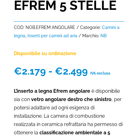
EFREM 5 STELLE
COD:
NOB.EFREM ANGOLARE
Categorie:
Camini a
legna
,
Inserti per camini ad aria
Marchio:
NB
Disponibile su ordinazione
Fascia
€
2.179
-
€
2.499
IVA esclusa
di
prezzo:
L’inserto a legna Efrem angolare
è disponibile
da
sia con
vetro angolare destro che sinistro
, per
€2.179
potersi adattare ad ogni esigenza di
a
installazione. La camera di combustione
€2.499
realizzata in ceramica refrattaria ha permesso di
ottenere la
classificazione ambientale a 5