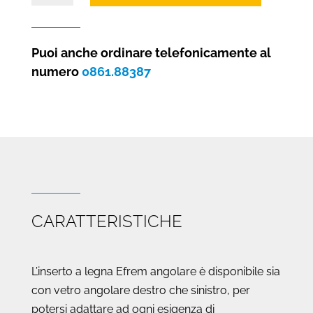
legna
angolare
EFREM
Puoi anche ordinare telefonicamente al
5
numero
0861.88387
STELLE
quantità
CARATTERISTICHE
L’inserto a legna Efrem angolare è disponibile sia
con vetro angolare destro che sinistro, per
potersi adattare ad ogni esigenza di