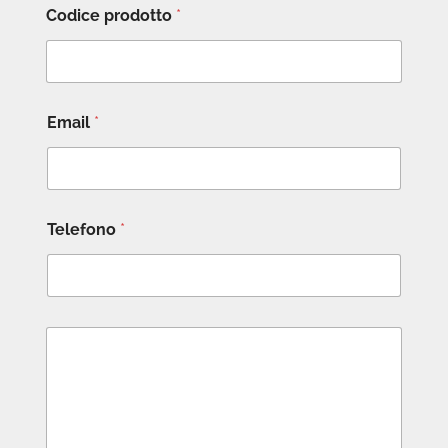
Codice prodotto
*
Email
*
Telefono
*
M
e
s
s
a
g