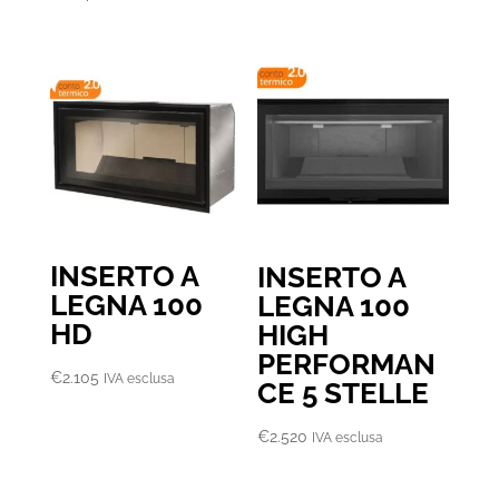
prezzo:
da
€11.130
a
€16.560
INSERTO A
INSERTO A
LEGNA 100
LEGNA 100
HD
HIGH
PERFORMAN
€
2.105
IVA esclusa
CE 5 STELLE
€
2.520
IVA esclusa