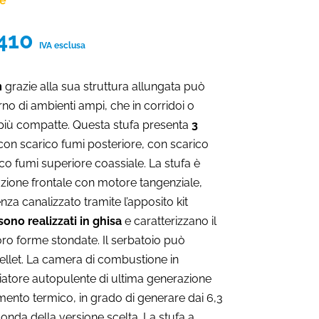
ne
Fascia
410
IVA esclusa
di
prezzo:
m
grazie alla sua struttura allungata può
da
terno di ambienti ampi, che in corridoi o
€2.289
 più compatte. Questa stufa presenta
3
a
 con scarico fumi posteriore, con scarico
€2.410
co fumi superiore coassiale. La stufa è
lazione frontale con motore tangenziale,
za canalizzato tramite l’apposito kit
 sono realizzati in ghisa
e caratterizzano il
loro forme stondate. Il serbatoio può
pellet. La camera di combustione in
iatore autopulente di ultima generazione
ndimento termico, in grado di generare dai 6,3
onda della versione scelta. La stufa a