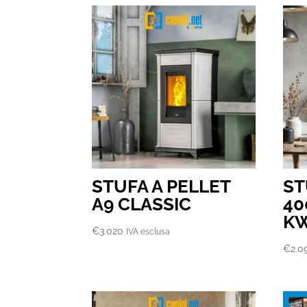
STUFA A PELLET
ST
A9 CLASSIC
40
K
€
3.020
IVA esclusa
€
2.0