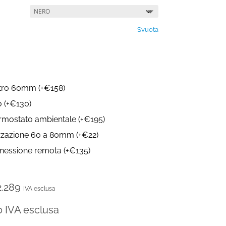
Svuota
etro 60mm
(
+
€
158
)
o
(
+
€
130
)
ermostato ambientale
(
+
€
195
)
izzazione 60 a 80mm
(
+
€
22
)
nnessione remota
(
+
€
135
)
2.289
IVA esclusa
0
IVA esclusa