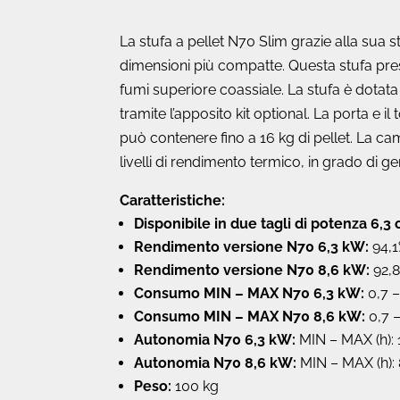
La stufa a pellet N70 Slim grazie alla sua st
dimensioni più compatte. Questa stufa pres
fumi superiore coassiale. La stufa è dotata
tramite l’apposito kit optional. La porta e i
può contenere fino a 16 kg di pellet. La c
livelli di rendimento termico, in grado di g
Caratteristiche:
Disponibile in due tagli di potenza 6,3
Rendimento versione N70 6,3 kW:
94,
Rendimento versione N70 8,6 kW:
92,
Consumo MIN – MAX N70 6,3 kW:
0,7 
Consumo MIN – MAX N70 8,6 kW:
0,7 –
Autonomia N70 6,3 kW:
MIN – MAX (h): 
Autonomia N70 8,6 kW:
MIN – MAX (h): 
Peso:
100 kg