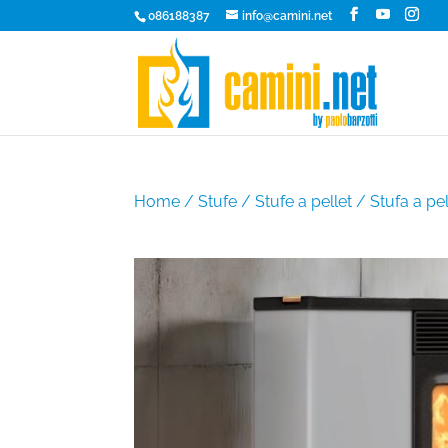
086188387
info@camini.net
Home
/
Stufe
/
Stufe a pellet
/ Stufa a pe