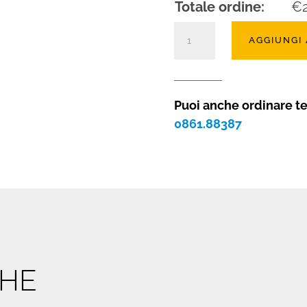
Totale ordine:
€
Stufa
AGGIUNGI
a
pellet
N70
SLIM
Puoi anche ordinare t
quantità
0861.88387
CHE