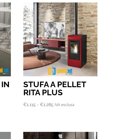
 IN
STUFA A PELLET
RITA PLUS
Fascia
€
1.115
-
€
1.285
IVA esclusa
di
prezzo:
da
€1.115