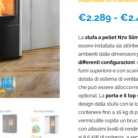
Disponibile su ordinazio
€
2.289
-
€
2.
La
stufa a pellet N70 Sli
essere installata sia all’in
ambienti dalle dimensioni
differenti configurazioni
:
fumi superiore e con scari
dotata di sistema di venti
che può essere all’occorren
optional. La
porta e il top
design della stufa con le 
contenere fino a 16 kg di 
vermiculite ospita un bruc
con altissimi livelli di re
ai 8,6 kW di potenza, a sec