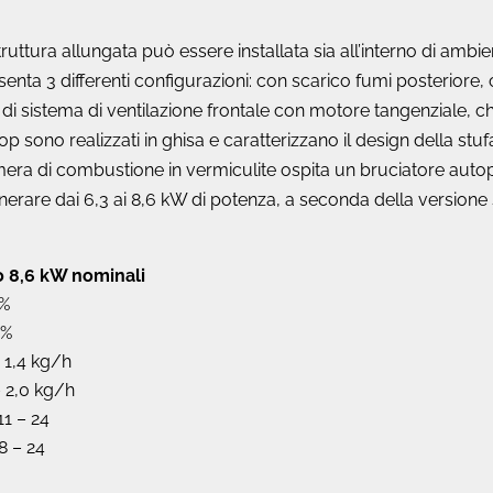
ruttura allungata può essere installata sia all’interno di ambie
enta 3 differenti configurazioni: con scarico fumi posteriore,
 di sistema di ventilazione frontale con motore tangenziale, 
l top sono realizzati in ghisa e caratterizzano il design della st
amera di combustione in vermiculite ospita un bruciatore autop
enerare dai 6,3 ai 8,6 kW di potenza, a seconda della versione 
 o 8,6 kW nominali
1%
8%
– 1,4 kg/h
 2,0 kg/h
11 – 24
8 – 24