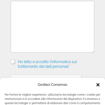
M
e
s
s
a
g
g
i
o
P
Ho letto e accetto l'informativa sul
r
trattamento dei dati personali
*
i
v
a
c
Gestisci Consenso
y
*
Per fornire le migliori esperienze, utilizziamo tecnologie come i cookie per
memorizzare e/o accedere alle informazioni del dispositivo. Il consenso a
Invia richiesta
queste tecnologie ci permetterà di elaborare dati come il comportamento