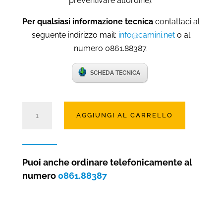
preventivare all’ordine).
Per qualsiasi informazione tecnica
contattaci al
seguente indirizzo mail:
info@camini.net
o al
numero 0861.88387.
SCHEDA TECNICA
Camino
AGGIUNGI AL CARRELLO
elettrico
ad
acqua
Albany
Puoi anche ordinare telefonicamente al
con
numero
0861.88387
riscaldamento
quantità