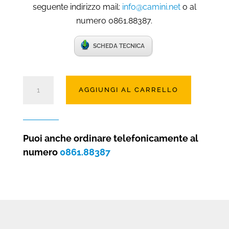
seguente indirizzo mail:
info@camini.net
o al
numero 0861.88387.
SCHEDA TECNICA
Camino
AGGIUNGI AL CARRELLO
elettrico
ad
acqua
Linea
Puoi anche ordinare telefonicamente al
150
numero
0861.88387
quantità