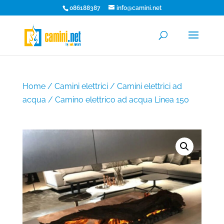
086188387
info@camini.net
Home
/
Camini elettrici
/
Camini elettrici ad
acqua
/ Camino elettrico ad acqua Linea 150