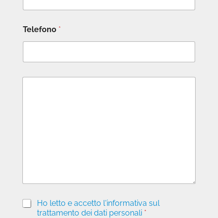
Telefono
*
M
e
s
s
a
g
g
i
o
P
Ho letto e accetto l'informativa sul
r
trattamento dei dati personali
*