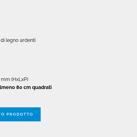
 di legno ardenti
8 mm (HxLxP)
 almeno 80 cm quadrati
STO PRODOTTO