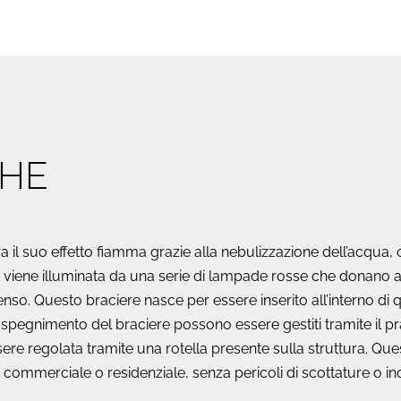
CHE
a il suo effetto fiamma grazie alla nebulizzazione dell’acqua,
iene illuminata da una serie di lampade rosse che donano all
so. Questo braciere nasce per essere inserito all’interno di qua
lo spegnimento del braciere possono essere gestiti tramite il p
ssere regolata tramite una rotella presente sulla struttura. 
 commerciale o residenziale, senza pericoli di scottature o inc