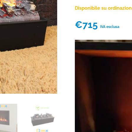
Disponibile su ordinazio
€
715
IVA esclusa
Video
Player