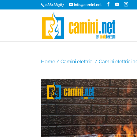
086188387
info@camini.net
Home
/
Camini elettrici
/
Camini elettrici 