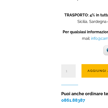
TRASPORTO: 4% in tutta
Sicilia, Sardegna 
Per qualsiasi informazio
mail:
info@cami
Braciere
AGGIUNGI
elettrico
ad
acqua
Box
Puoi anche ordinare t
60
0861.88387
quantità