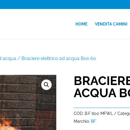
HOME
VENDITA CAMINI
ad acqua
/ Braciere elettrico ad acqua Box 60
BRACIERE
ACQUA B
COD:
B.F 600 MFWL
Catego
Marchio:
BF