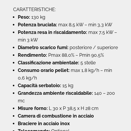
CARATTERISTICHE:
Peso:
130 kg
Potenza bruciata:
max 8,5 kW – min 3,3 kW
Potenza resa in riscaldamento:
max 7,5 kW –
min 3 kW
Diametro scarico fumi:
posteriore / superiore
Rendimento:
Pmax 88,0% – Pmin 90,5%
Classificazione ambientale:
5 stelle
Consumo orario pellet:
max 1,8 kg/h – min
0,6 kg/h
Capacità serbatoio:
15 kg
Grandezza ambiente riscaldabile:
140 – 200
mc
Misure forno:
L 30 x P 38,5 x H 28 cm
Camera di combustione in acciaio
Braciere in acciaio inox