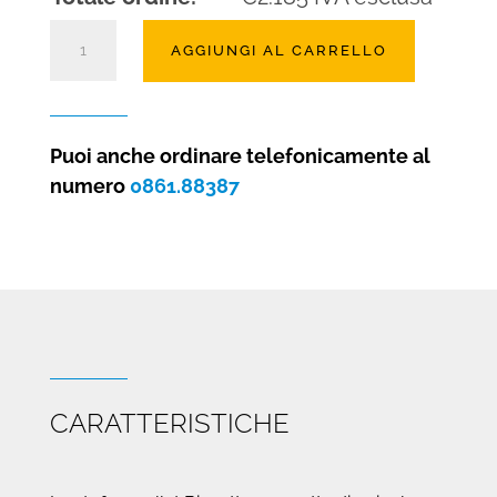
Stufa
AGGIUNGI AL CARRELLO
a
pellet
Biscotto
con
Puoi anche ordinare telefonicamente al
forno
numero
0861.88387
quantità
CARATTERISTICHE