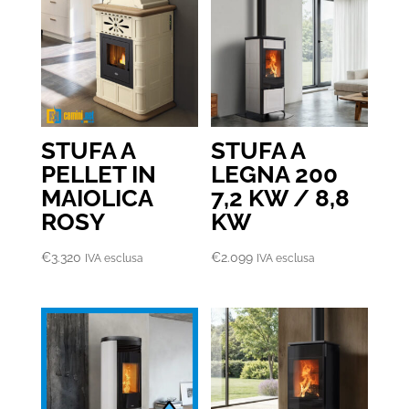
STUFA A
STUFA A
PELLET IN
LEGNA 200
MAIOLICA
7,2 KW / 8,8
ROSY
KW
€
3.320
€
2.099
IVA esclusa
IVA esclusa