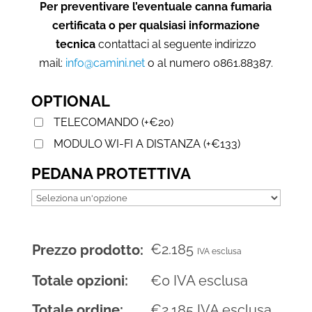
Per preventivare l’eventuale canna fumaria
certificata o per qualsiasi informazione
tecnica
contattaci al seguente indirizzo
mail:
info@camini.net
o al numero 0861.88387.
OPTIONAL
TELECOMANDO
(
+
€
20
)
MODULO WI-FI A DISTANZA
(
+
€
133
)
PEDANA PROTETTIVA
€
2.185
Prezzo prodotto:
IVA esclusa
Totale opzioni:
€
0
IVA esclusa
Totale ordine:
€
2.185
IVA esclusa