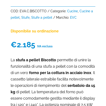
COD:
EVA.C.BISCOTTO
Categorie:
Cucine
,
Cucine a
pellet
,
Stufe
,
Stufe a pellet
Marchio:
EVC
Disponibile su ordinazione
€
2.185
IVA esclusa
La
stufa a pellet Biscotto
permette di unire la
funzionalità di una stufa a pellet con la comodità
di un vero
forno per la cottura in acciaio inox
. Il
cassetto laterale estraibile facilita notevolmente
le operazioni di riempimento del
serbatoio da 15
kg
di pellet. La temperatura del forno può
essere comodamente gestita mediante il display
tra i 120° e i 240°. La potenza nominale di 7,5 kW