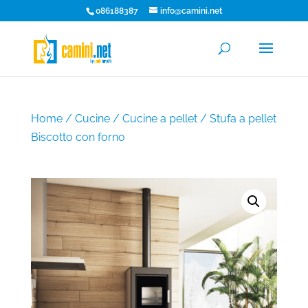
086188387
info@camini.net
Home
/
Cucine
/
Cucine a pellet
/ Stufa a pellet
Biscotto con forno