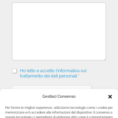
M
e
s
s
a
g
g
i
o
P
Ho letto e accetto l'informativa sul
r
trattamento dei dati personali
*
i
v
a
c
Gestisci Consenso
y
*
Per fornire le migliori esperienze, utilizziamo tecnologie come i cookie per
memorizzare e/o accedere alle informazioni del dispositivo. Il consenso a
Invia richiesta
queste tecnologie ci permetterà di elaborare dati come il comportamento