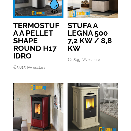
TERMOSTUF
STUFA A
A A PELLET
LEGNA 500
SHAPE
7,2 KW / 8,8
ROUND H17
KW
IDRO
€
1.845
IVA esclusa
€
3.815
IVA esclusa