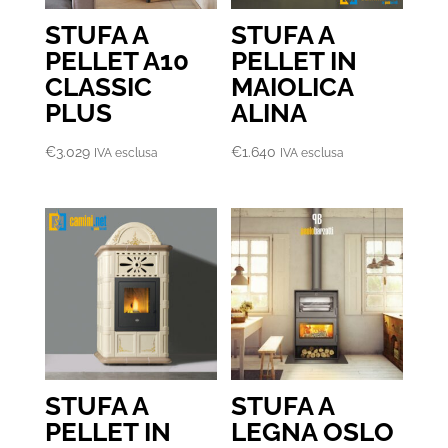
STUFA A
STUFA A
PELLET A10
PELLET IN
CLASSIC
MAIOLICA
PLUS
ALINA
€
3.029
€
1.640
IVA esclusa
IVA esclusa
STUFA A
STUFA A
PELLET IN
LEGNA OSLO