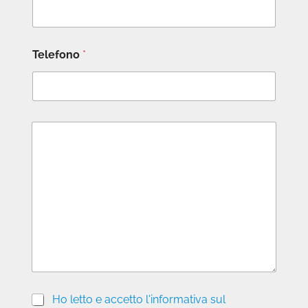
Telefono
*
M
e
s
s
a
g
g
i
o
P
Ho letto e accetto l'informativa sul