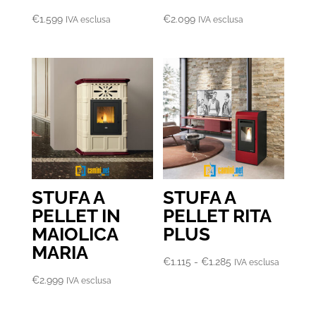
€
1.599
€
2.099
IVA esclusa
IVA esclusa
STUFA A
STUFA A
PELLET IN
PELLET RITA
MAIOLICA
PLUS
MARIA
Fascia
€
1.115
-
€
1.285
IVA esclusa
di
€
2.999
IVA esclusa
prezzo: