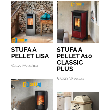
da
€1.115
a
€1.285
STUFA A
STUFA A
PELLET LISA
PELLET A10
CLASSIC
€
2.179
IVA esclusa
PLUS
€
3.029
IVA esclusa