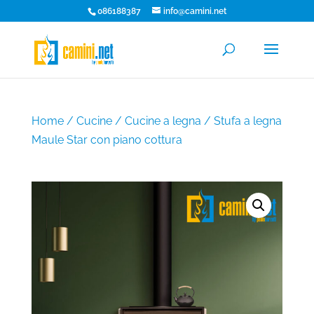
086188387
info@camini.net
Home
/
Cucine
/
Cucine a legna
/ Stufa a legna
Maule Star con piano cottura