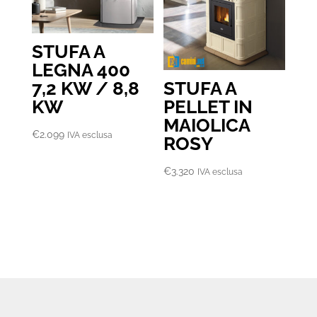
STUFA A
LEGNA 400
7,2 KW / 8,8
STUFA A
KW
PELLET IN
MAIOLICA
€
2.099
IVA esclusa
ROSY
€
3.320
IVA esclusa