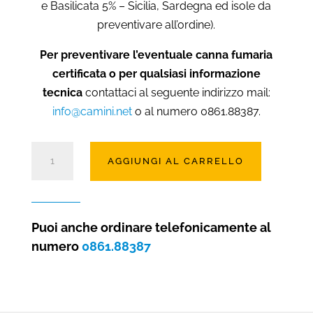
e Basilicata 5% – Sicilia, Sardegna ed isole da
preventivare all’ordine).
Per preventivare l’eventuale canna fumaria
certificata o per qualsiasi informazione
tecnica
contattaci al seguente indirizzo mail:
info@camini.net
o al numero 0861.88387.
Stufa
AGGIUNGI AL CARRELLO
a
legna
Maule
Star
Puoi anche ordinare telefonicamente al
con
numero
0861.88387
piano
cottura
quantità