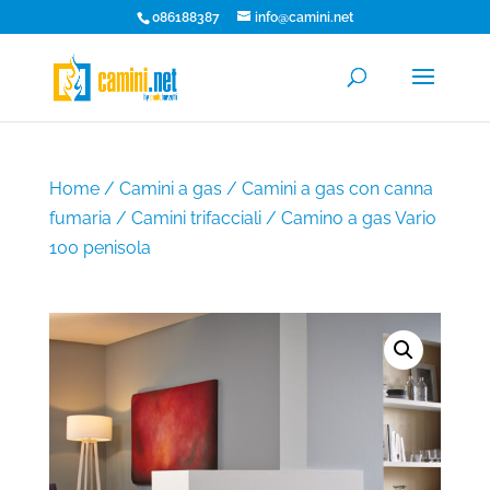
086188387
info@camini.net
Home
/
Camini a gas
/
Camini a gas con canna
fumaria
/
Camini trifacciali
/ Camino a gas Vario
100 penisola