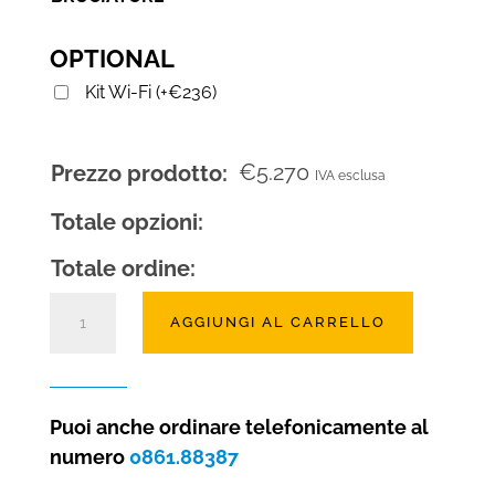
OPTIONAL
Kit Wi-Fi
(
+
€
236
)
€
5.270
Prezzo prodotto:
IVA esclusa
Totale opzioni:
Totale ordine:
Camino
AGGIUNGI AL CARRELLO
a
gas
Vario
100
Puoi anche ordinare telefonicamente al
penisola
numero
0861.88387
quantità