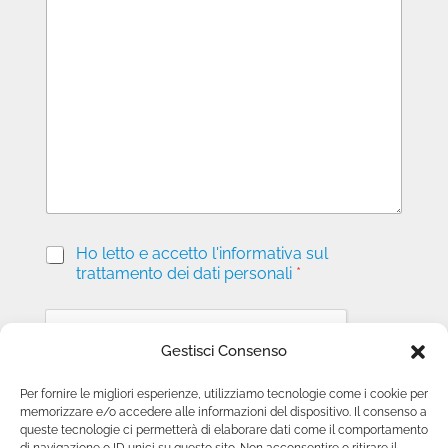
M
e
s
s
a
g
g
i
o
P
Ho letto e accetto l'informativa sul
r
trattamento dei dati personali
*
i
v
a
c
Gestisci Consenso
y
*
Per fornire le migliori esperienze, utilizziamo tecnologie come i cookie per
memorizzare e/o accedere alle informazioni del dispositivo. Il consenso a
Invia richiesta
queste tecnologie ci permetterà di elaborare dati come il comportamento