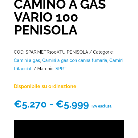
CAMINO A GAS
VARIO 100
PENISOLA
COD:
SPAR.METR100XTU PENISOLA
Categorie:
Camini a gas
,
Camini a gas con canna fumaria
,
Camini
trifacciali
Marchio:
SPRT
Disponibile su ordinazione
Fascia
€
5.270
-
€
5.999
IVA esclusa
di
prezzo:
da
€5.270