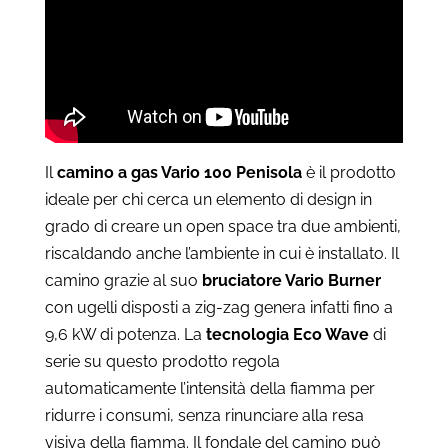
a
€5.999
Il
camino a gas Vario 100 Penisola
è il prodotto
ideale per chi cerca un elemento di design in
grado di creare un open space tra due ambienti,
riscaldando anche l’ambiente in cui è installato. Il
camino grazie al suo
bruciatore Vario Burner
con ugelli disposti a zig-zag genera infatti fino a
9,6 kW di potenza.
La
tecnologia Eco Wave
di
serie su questo prodotto regola
automaticamente l’intensità della fiamma per
ridurre i consumi, senza rinunciare alla resa
visiva della fiamma.
Il fondale del camino può