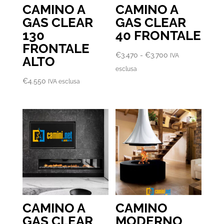
CAMINO A
CAMINO A
GAS CLEAR
GAS CLEAR
130
40 FRONTALE
FRONTALE
Fascia
€
3.470
-
€
3.700
IVA
ALTO
di
esclusa
prezzo:
€
4.550
IVA esclusa
da
€3.470
a
€3.700
CAMINO A
CAMINO
GAS CLEAR
MODERNO