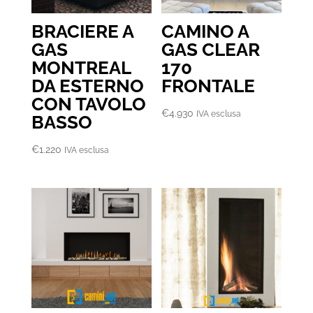
BRACIERE A
CAMINO A
GAS
GAS CLEAR
MONTREAL
170
DA ESTERNO
FRONTALE
CON TAVOLO
€
4.930
IVA esclusa
BASSO
€
1.220
IVA esclusa