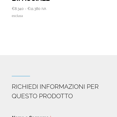
Fascia
€
8.340
-
€
11.380
IVA
di
esclusa
prezzo:
da
€8.340
a
€11.380
RICHIEDI INFORMAZIONI PER
QUESTO PRODOTTO