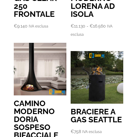
250
LORENA AD
FRONTALE
ISOLA
Fascia
€
9.140
€
11.130
-
€
16.560
IVA esclusa
IVA
di
esclusa
prezzo:
da
€11.130
a
€16.560
CAMINO
MODERNO
BRACIERE A
DORIA
GAS SEATTLE
SOSPESO
€
758
IVA esclusa
BIFACCIALE