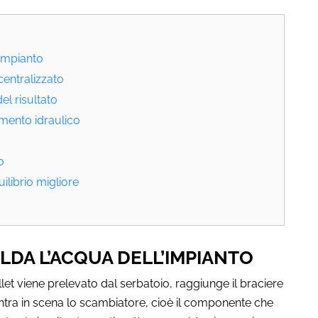
’impianto
centralizzato
el risultato
amento idraulico
o
ilibrio migliore
DA L’ACQUA DELL’IMPIANTO
llet viene prelevato dal serbatoio, raggiunge il braciere
ntra in scena lo scambiatore, cioè il componente che