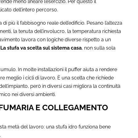
nde meno lineare l’esercizio. Per questo il
cato dell’intero percorso.
i più il fabbisogno reale dell’edificio. Pesano l’altezza
amenti, la tenuta dell’involucro, la temperatura richiesta
 pavimento lavora con logiche diverse rispetto a un
.
La stufa va scelta sul sistema casa
, non sulla sola
mulo. In molte installazioni il puffer aiuta a rendere
re meglio i cicli di lavoro. È una scelta che richiede
ell’impianto, però in diversi casi migliora la continuità
rmico nei diversi ambienti.
 FUMARIA E COLLEGAMENTO
ista metà del lavoro: una stufa idro funziona bene
.