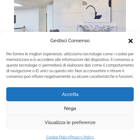
Gestisci Consenso
Per fornire le migliori esperienze, utilizziamo tecnologie come i cookie per
memorizzare e/o accedere alle informazioni del dispositivo. Il consenso a
queste tecnologie ci permetterà di elaborare dati come il comportamento
Camino a gas con vetro frontale apribile:
di navigazione o ID unici su questo sito. Non acconsentire o ritirare il
consenso può influire negativamente su alcune caratteristiche e funzioni.
manutenzione e sicurezza nel tempo
Accetta
Nega
Copyright © 2025 Camini.net | P.IVA
Visualizza le preferenze
00215020678 | Web Design
Genesi.it
|
Privacy
Policy
|
Cookie Policy
|
Termini e Condizioni
Cookie Policy
Privacy Policy