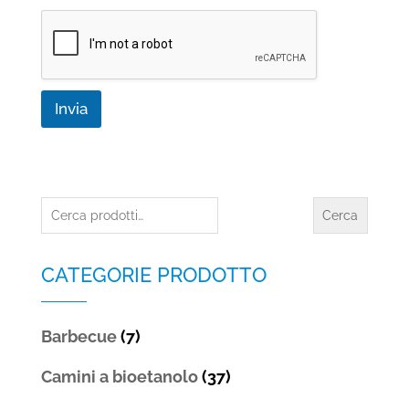
a
c
y
*
Invia
Cerca:
Cerca
CATEGORIE PRODOTTO
Barbecue
(7)
Camini a bioetanolo
(37)