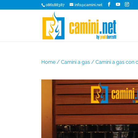
086188387
info@camini.net
Home
/
Camini a gas
/
Camini a gas con 