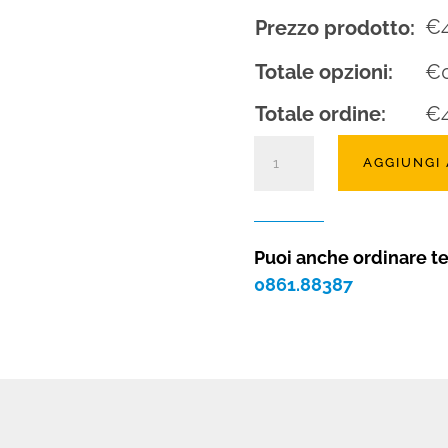
€
Prezzo prodotto:
Totale opzioni:
€
Totale ordine:
€
Camino
AGGIUNGI
a
gas
Clear
110
Puoi anche ordinare t
tunnel
0861.88387
quantità