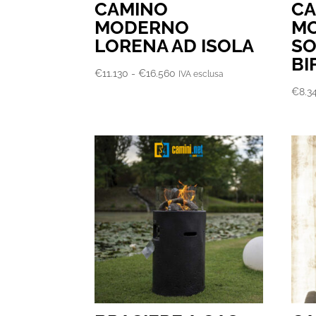
CAMINO
C
MODERNO
MO
LORENA AD ISOLA
SO
BI
Fascia
€
11.130
-
€
16.560
IVA esclusa
di
€
8.3
prezzo:
da
€11.130
a
€16.560