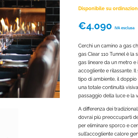
Disponibile su ordinazio
€
4.090
IVA esclusa
Cerchi un camino a gas che 
gas Clear 110 Tunnel è la s
gas lineare da un metro e 
accogliente e rilassante. I
tipo di ambiente, il dopp
una totale continuità visiva
passaggio della luce e la vi
A differenza dei tradizion
dovrai più preoccuparti de
per eliminare sporco e cen
sull’accogliente calore ge