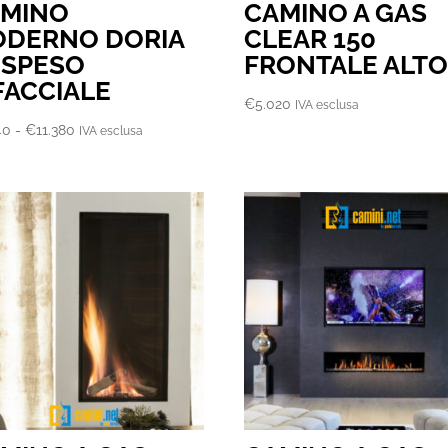
AMINO
CAMINO A GAS
DERNO DORIA
CLEAR 150
SPESO
FRONTALE ALT
FACCIALE
€
5.020
IVA esclusa
Fascia
40
-
€
11.380
IVA esclusa
di
prezzo:
da
€8.340
a
€11.380