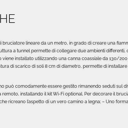
CHE
i bruciatore lineare da un metro, in grado di creare una fiamma
ttura a tunnel permette di collegare due ambienti differenti,
no viene installato utilizzando una canna coassiale da 130/20
tura di scarico di soli 8 cm di diametro, permette di installa
ino può comodamente essere gestito rimanendo seduti sul div
emoto, installando il kit Wi-Fi optional. Per decorare il brucia
e ricreano l’aspetto di un vero camino a legna; – Uno formato 