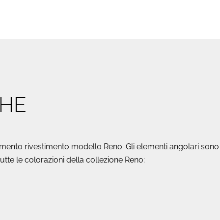
COLORAZIONI)
quantità
CHE
mento rivestimento modello Reno. Gli elementi angolari sono ada
n tutte le colorazioni della collezione Reno: