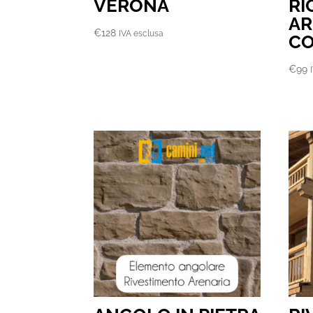
VERONA
RI
AR
€
128
IVA esclusa
CO
€
99