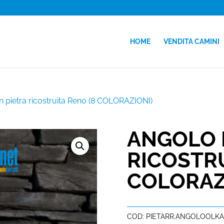
HOME
VENDITA CAMINI
n pietra ricostruita Reno (8 COLORAZIONI)
ANGOLO I
RICOSTRU
COLORAZ
COD:
PIETARR.ANGOLOOLKA