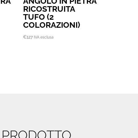
TRA
ANGOLO IN PIETRA
RICOSTRUITA
TUFO (2
COLORAZIONI)
€
127
IVA esclusa
O PRODOTTO