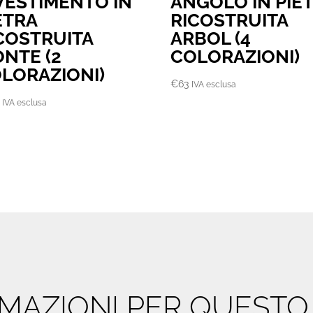
VESTIMENTO IN
ANGOLO IN PIE
ETRA
RICOSTRUITA
COSTRUITA
ARBOL (4
NTE (2
COLORAZIONI)
LORAZIONI)
€
63
IVA esclusa
IVA esclusa
ORMAZIONI PER QUEST