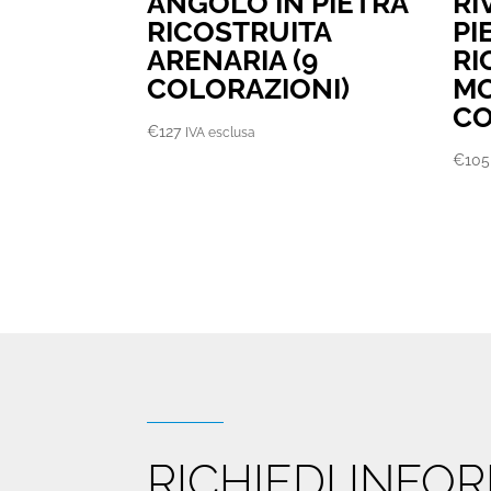
ANGOLO IN PIETRA
RI
RICOSTRUITA
PI
ARENARIA (9
RI
COLORAZIONI)
MO
CO
€
127
IVA esclusa
€
105
RICHIEDI INF