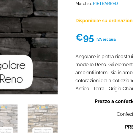
Marchio:
PIETRARRED
Disponibile su ordinazio
€
95
IVA esclusa
Angolare in pietra ricostr
modello Reno. Gli elementi a
ambienti interni, sia in ambie
colorazioni della collezion
Antico; -Terra; -Grigio Chiar
Prezzo a confezi
Confezi
PR