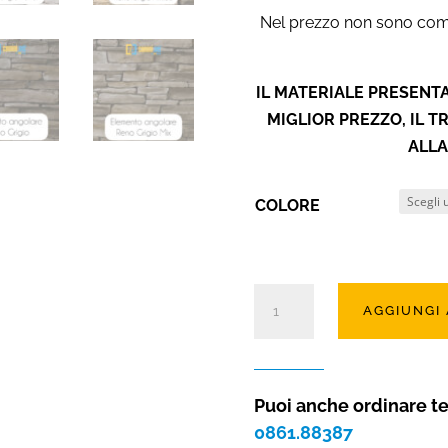
Nel prezzo non sono compr
IL MATERIALE PRESENTA
MIGLIOR PREZZO, IL 
ALLA
COLORE
Angolo
AGGIUNGI
in
pietra
ricostruita
Reno
Puoi anche ordinare t
(8
0861.88387