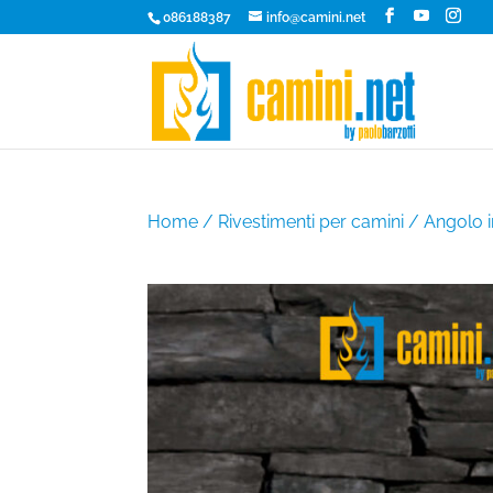
086188387
info@camini.net
Home
/
Rivestimenti per camini
/ Angolo i