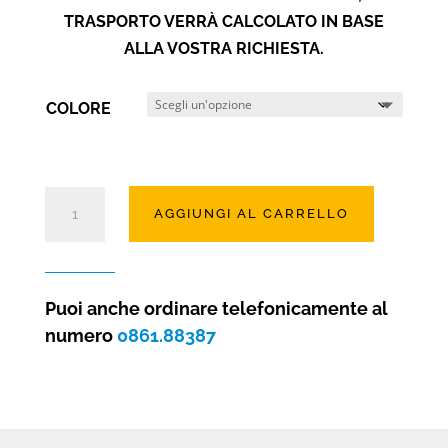
TRASPORTO VERRÀ CALCOLATO IN BASE
ALLA VOSTRA RICHIESTA.
COLORE
Angolo
AGGIUNGI AL CARRELLO
in
pietra
ricostruita
Mattone
Puoi anche ordinare telefonicamente al
(7
numero
0861.88387
COLORAZIONI)
quantità