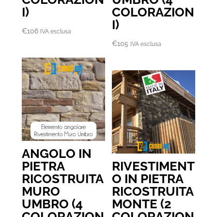
I)
COLORAZION
I)
€
106
IVA esclusa
€
105
IVA esclusa
ANGOLO IN
PIETRA
RIVESTIMENT
RICOSTRUITA
O IN PIETRA
MURO
RICOSTRUITA
UMBRO (4
MONTE (2
COLORAZION
COLORAZION