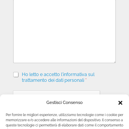
M
e
s
s
a
g
g
i
o
P
Ho letto e accetto l'informativa sul
r
trattamento dei dati personali
*
i
v
a
c
Gestisci Consenso
y
*
Per fornire le migliori esperienze, utilizziamo tecnologie come i cookie per
memorizzare e/o accedere alle informazioni del dispositivo. Il consenso a
Invia richiesta
queste tecnologie ci permetterà di elaborare dati come il comportamento