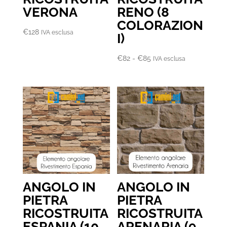
VERONA
RENO (8
COLORAZION
€
128
IVA esclusa
I)
Fascia
€
82
-
€
85
IVA esclusa
di
prezzo:
da
€82
a
€85
ANGOLO IN
ANGOLO IN
PIETRA
PIETRA
RICOSTRUITA
RICOSTRUITA
ESPANIA (10
ARENARIA (9