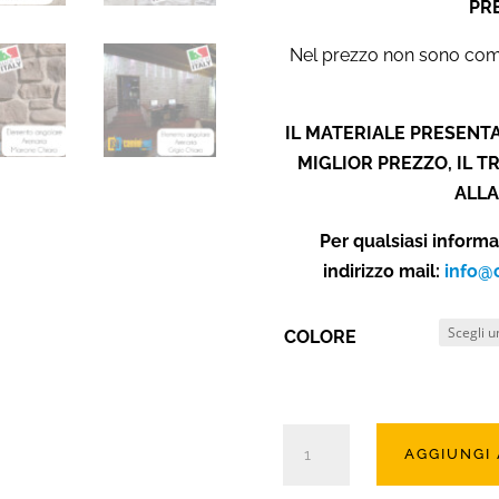
PR
Nel prezzo non sono compr
IL MATERIALE PRESENTA
MIGLIOR PREZZO, IL 
ALLA
Per qualsiasi inform
indirizzo mail:
info@
COLORE
Angolo
AGGIUNGI
in
pietra