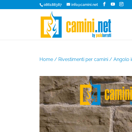
086188387
info@camini.net
Home
/
Rivestimenti per camini
/ Angolo i