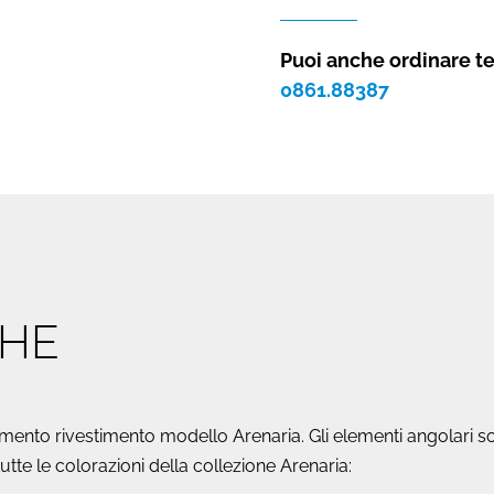
ricostruita
ARENARIA
Puoi anche ordinare t
(9
0861.88387
COLORAZIONI)
quantità
CHE
mento rivestimento modello Arenaria. Gli elementi angolari sono
n tutte le colorazioni della collezione Arenaria: