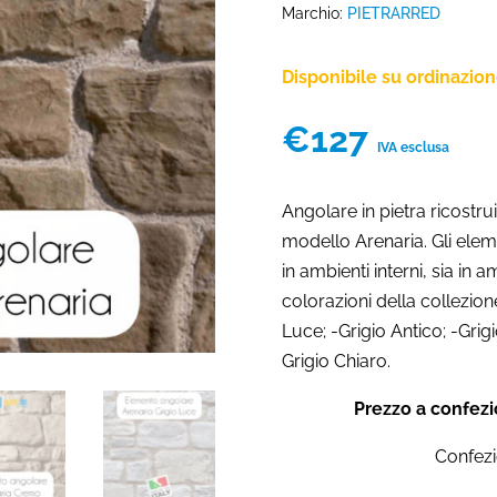
Marchio:
PIETRARRED
Disponibile su ordinazio
€
127
IVA esclusa
Angolare in pietra ricostr
modello Arenaria. Gli eleme
in ambienti interni, sia in am
colorazioni della collezion
Luce; -Grigio Antico; -Grig
Grigio Chiaro.
Prezzo a confezi
Confezi