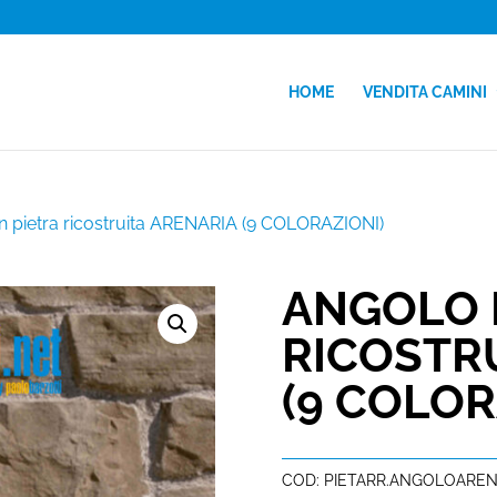
HOME
VENDITA CAMINI
n pietra ricostruita ARENARIA (9 COLORAZIONI)
ANGOLO I
RICOSTR
(9 COLOR
COD:
PIETARR.ANGOLOARE