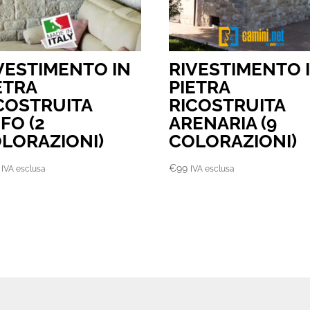
VESTIMENTO IN
RIVESTIMENTO 
ETRA
PIETRA
COSTRUITA
RICOSTRUITA
FO (2
ARENARIA (9
LORAZIONI)
COLORAZIONI)
€
99
IVA esclusa
IVA esclusa