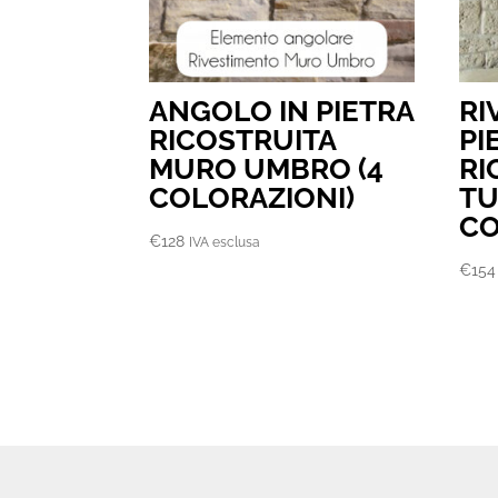
ANGOLO IN PIETRA
RI
RICOSTRUITA
PI
MURO UMBRO (4
RI
COLORAZIONI)
TU
CO
€
128
IVA esclusa
€
154